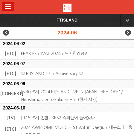
ALL MENU
FTISLAND
▼
2024.06
2024-06-02
[ETC]
PEAK FESTIVAL 2024 / 난지한강공원
2024-06-07
[ETC]
♡ FTISLAND 17th Anniversary ♡
2024-06-09
[5:30 PM] 2024 FTISLAND LIVE IN JAPAN "HEY DAY" /
[CONCERT]
Hiroshima Ueno Gakuen Hall (현지 시간)
2024-06-16
[TV]
[9:15 PM] 민환 : KBS2 슈퍼맨이 돌아왔다
2024 AWESOME MUSIC FESTIVAL in Daegu / 대구스타디움
[ETC]