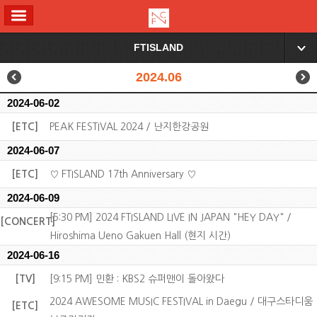
ALL MENU
FTISLAND
▼
2024.06
2024-06-02
[ETC]
PEAK FESTIVAL 2024 / 난지한강공원
2024-06-07
[ETC]
♡ FTISLAND 17th Anniversary ♡
2024-06-09
[5:30 PM] 2024 FTISLAND LIVE IN JAPAN "HEY DAY" /
[CONCERT]
Hiroshima Ueno Gakuen Hall (현지 시간)
2024-06-16
[TV]
[9:15 PM] 민환 : KBS2 슈퍼맨이 돌아왔다
2024 AWESOME MUSIC FESTIVAL in Daegu / 대구스타디움
[ETC]