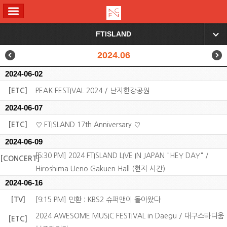
ALL MENU
FTISLAND
▼
2024.06
2024-06-02
[ETC]
PEAK FESTIVAL 2024 / 난지한강공원
2024-06-07
[ETC]
♡ FTISLAND 17th Anniversary ♡
2024-06-09
[5:30 PM] 2024 FTISLAND LIVE IN JAPAN "HEY DAY" /
[CONCERT]
Hiroshima Ueno Gakuen Hall (현지 시간)
2024-06-16
[TV]
[9:15 PM] 민환 : KBS2 슈퍼맨이 돌아왔다
2024 AWESOME MUSIC FESTIVAL in Daegu / 대구스타디움
[ETC]