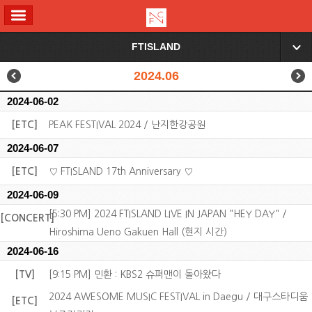
ALL MENU
FTISLAND
▼
2024.06
2024-06-02
[ETC]
PEAK FESTIVAL 2024 / 난지한강공원
2024-06-07
[ETC]
♡ FTISLAND 17th Anniversary ♡
2024-06-09
[5:30 PM] 2024 FTISLAND LIVE IN JAPAN "HEY DAY" /
[CONCERT]
Hiroshima Ueno Gakuen Hall (현지 시간)
2024-06-16
[TV]
[9:15 PM] 민환 : KBS2 슈퍼맨이 돌아왔다
2024 AWESOME MUSIC FESTIVAL in Daegu / 대구스타디움
[ETC]