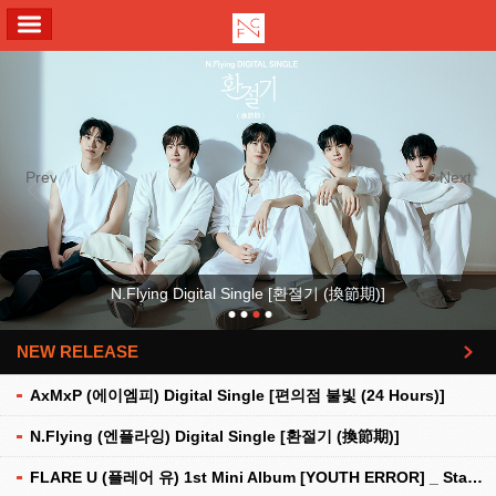
ALL MENU
Previous
Next
N.Flying Digital Single [환절기 (換節期)]
NEW RELEASE
더보기
AxMxP (에이엠피) Digital Single [편의점 불빛 (24 Hours)]
N.Flying (엔플라잉) Digital Single [환절기 (換節期)]
FLARE U (플레어 유) 1st Mini Album [YOUTH ERROR] _ Stationery Kit Ver.