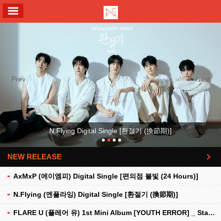
ALL MENU
Previous
Next
N.Flying Digital Single [환절기 (換節期)]
NEW RELEASE
더보기
AxMxP (에이엠피) Digital Single [편의점 불빛 (24 Hours)]
N.Flying (엔플라잉) Digital Single [환절기 (換節期)]
FLARE U (플레어 유) 1st Mini Album [YOUTH ERROR] _ Stationery Kit Ver.