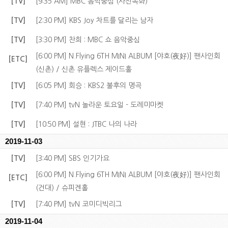
[TV]
[9:35 AM] MBC 음악중심 (사전녹화)
[TV]
[2:30 PM] KBS Joy 차트를 달리는 남자
[TV]
[3:30 PM] 찬희 : MBC 쇼 음악중심
[6:00 PM] N.Flying 6TH MINI ALBUM [야호(夜好)] 팬사인회
[ETC]
(신촌) / 신촌 유플렉스 제이드홀
[TV]
[6:05 PM] 회승 : KBS2 불후의 명곡
[TV]
[7:40 PM] tvN 놀라운 토요일 - 도레미마켓
[TV]
[10:50 PM] 설현 : JTBC 나의 나라
2019-11-03
[TV]
[3:40 PM] SBS 인기가요
[6:00 PM] N.Flying 6TH MINI ALBUM [야호(夜好)] 팬사인회
[ETC]
(건대) / 슈피겐홀
[TV]
[7:40 PM] tvN 코미디빅리그
2019-11-04