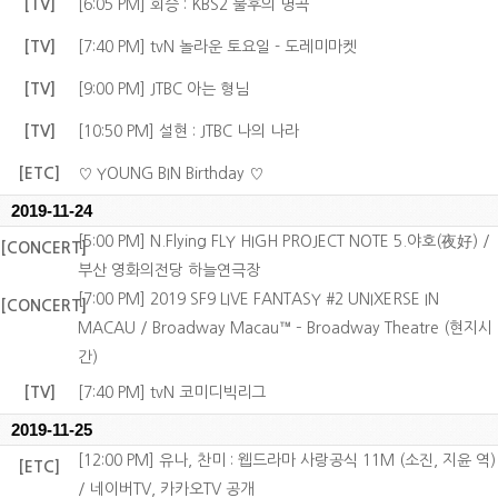
[TV]
[6:05 PM] 회승 : KBS2 불후의 명곡
[TV]
[7:40 PM] tvN 놀라운 토요일 - 도레미마켓
[TV]
[9:00 PM] JTBC 아는 형님
[TV]
[10:50 PM] 설현 : JTBC 나의 나라
[ETC]
♡ YOUNG BIN Birthday ♡
2019-11-24
[5:00 PM] N.Flying FLY HIGH PROJECT NOTE 5.야호(夜好) /
[CONCERT]
부산 영화의전당 하늘연극장
[7:00 PM] 2019 SF9 LIVE FANTASY #2 UNIXERSE IN
[CONCERT]
MACAU / Broadway Macau™ – Broadway Theatre (현지시
간)
[TV]
[7:40 PM] tvN 코미디빅리그
2019-11-25
[12:00 PM] 유나, 찬미 : 웹드라마 사랑공식 11M (소진, 지윤 역)
[ETC]
/ 네이버TV, 카카오TV 공개