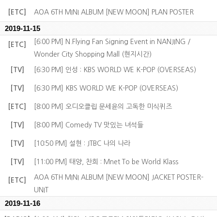
[ETC]
AOA 6TH MINI ALBUM [NEW MOON] PLAN POSTER
2019-11-15
[6:00 PM] N.Flying Fan Signing Event in NANJING /
[ETC]
Wonder City Shopping Mall (현지시간)
[TV]
[6:30 PM] 인성 : KBS WORLD WE K-POP (OVERSEAS)
[TV]
[6:30 PM] KBS WORLD WE K-POP (OVERSEAS)
[ETC]
[8:00 PM] 오디오클립 문세윤의 고독한 미식퀴즈
[TV]
[8:00 PM] Comedy TV 맛있는 녀석들
[TV]
[10:50 PM] 설현 : JTBC 나의 나라
[TV]
[11:00 PM] 태양, 찬희 : Mnet To be World Klass
AOA 6TH MINI ALBUM [NEW MOON] JACKET POSTER-
[ETC]
UNIT
2019-11-16