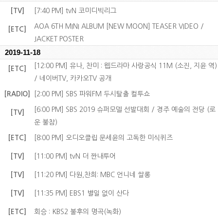
[TV]
[7:40 PM] tvN 코미디빅리그
AOA 6TH MINI ALBUM [NEW MOON] TEASER VIDEO /
[ETC]
JACKET POSTER
2019-11-18
[12:00 PM] 유나, 찬미 : 웹드라마 사랑공식 11M (소진, 지윤 역)
[ETC]
/ 네이버TV, 카카오TV 공개
[RADIO]
[2:00 PM] SBS 파워FM 두시탈출 컬투쇼
[6:00 PM] SBS 2019 슈퍼모델 선발대회 / 경주 예술의 전당 (로
[TV]
운 불참)
[ETC]
[8:00 PM] 오디오클립 문세윤의 고독한 미식퀴즈
[TV]
[11:00 PM] tvN 더 짠내투어
[TV]
[11:20 PM] 다원,찬희: MBC 언니네 쌀롱
[TV]
[11:35 PM] EBS1 별일 없이 산다
[ETC]
회승 : KBS2 불후의 명곡(녹화)