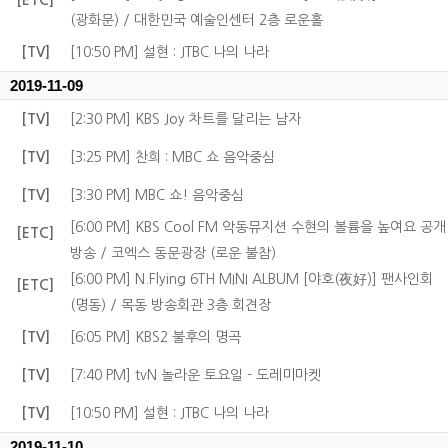
[ETC]
(광화문) / 대한민국 예술인센터 2층 로운홀
[TV]
[10:50 PM] 설현 : JTBC 나의 나라
2019-11-09
[TV]
[2:30 PM] KBS Joy 차트를 달리는 남자
[TV]
[3:25 PM] 찬희 : MBC 쇼 음악중심
[TV]
[3:30 PM] MBC 쇼! 음악중심
[6:00 PM] KBS Cool FM 악동뮤지션 수현의 볼륨을 높여요 공개
[ETC]
방송 / 코엑스 동문광장 (로운 불참)
[6:00 PM] N.Flying 6TH MINI ALBUM [야호(夜好)] 팬사인회
[ETC]
(명동) / 목동 방송회관 3층 회견장
[TV]
[6:05 PM] KBS2 불후의 명곡
[TV]
[7:40 PM] tvN 놀라운 토요일 - 도레미마켓
[TV]
[10:50 PM] 설현 : JTBC 나의 나라
2019-11-10