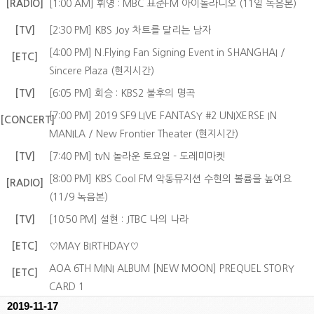
[RADIO]
[1:00 AM] 휘영 : MBC 표준FM 아이돌라디오 (11일 녹음본)
[TV]
[2:30 PM] KBS Joy 차트를 달리는 남자
[4:00 PM] N.Flying Fan Signing Event in SHANGHAI /
[ETC]
Sincere Plaza (현지시간)
[TV]
[6:05 PM] 회승 : KBS2 불후의 명곡
[7:00 PM] 2019 SF9 LIVE FANTASY #2 UNIXERSE IN
[CONCERT]
MANILA / New Frontier Theater (현지시간)
[TV]
[7:40 PM] tvN 놀라운 토요일 - 도레미마켓
[8:00 PM] KBS Cool FM 악동뮤지션 수현의 볼륨을 높여요
[RADIO]
(11/9 녹음본)
[TV]
[10:50 PM] 설현 : JTBC 나의 나라
[ETC]
♡MAY BIRTHDAY♡
AOA 6TH MINI ALBUM [NEW MOON] PREQUEL STORY
[ETC]
CARD 1
2019-11-17