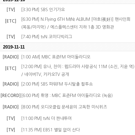
[TV]
[3:30 PM] SBS 인기가요
[6:30 PM] N.Flying 6TH MINI ALBUM [야호(夜好)] 팬사인회
[ETC]
(목동/마지막) / 에스플렉스센터 지하 1층 3D 영화관
[TV]
[7:40 PM] tvN 코미디빅리그
2019-11-11
[RADIO]
[1:00 AM] MBC 표준FM 아이돌라디오
[12:00 PM] 유나, 찬미 : 웹드라마 사랑공식 11M (소진, 지윤 역)
[ETC]
/ 네이버TV, 카카오TV 공개
[RADIO]
[2:00 PM] SBS 파워FM 두시탈출 컬투쇼
[RECORD]
[6:00 PM] 휘영 : MBC 표준FM 아이돌라디오 (녹음)
[RADIO]
[8:00 PM] 오디오클립 문세윤의 고독한 미식퀴즈
[TV]
[11:00 PM] tvN 더 짠내투어
[TV]
[11:35 PM] EBS1 별일 없이 산다