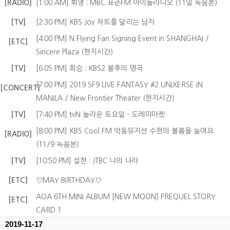
[RADIO]
[1:00 AM] 휘영 : MBC 표준FM 아이돌라디오 (11일 녹음본)
[TV]
[2:30 PM] KBS Joy 차트를 달리는 남자
[4:00 PM] N.Flying Fan Signing Event in SHANGHAI /
[ETC]
Sincere Plaza (현지시간)
[TV]
[6:05 PM] 회승 : KBS2 불후의 명곡
[7:00 PM] 2019 SF9 LIVE FANTASY #2 UNIXERSE IN
[CONCERT]
MANILA / New Frontier Theater (현지시간)
[TV]
[7:40 PM] tvN 놀라운 토요일 - 도레미마켓
[8:00 PM] KBS Cool FM 악동뮤지션 수현의 볼륨을 높여요
[RADIO]
(11/9 녹음본)
[TV]
[10:50 PM] 설현 : JTBC 나의 나라
[ETC]
♡MAY BIRTHDAY♡
AOA 6TH MINI ALBUM [NEW MOON] PREQUEL STORY
[ETC]
CARD 1
2019-11-17