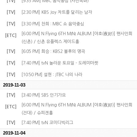
[TV]
[9:35 AM] MBC 음악중심 (사전녹화)
[TV]
[2:30 PM] KBS Joy 차트를 달리는 남자
[TV]
[3:30 PM] 찬희 : MBC 쇼 음악중심
[6:00 PM] N.Flying 6TH MINI ALBUM [야호(夜好)] 팬사인회
[ETC]
(신촌) / 신촌 유플렉스 제이드홀
[TV]
[6:05 PM] 회승 : KBS2 불후의 명곡
[TV]
[7:40 PM] tvN 놀라운 토요일 - 도레미마켓
[TV]
[10:50 PM] 설현 : JTBC 나의 나라
2019-11-03
[TV]
[3:40 PM] SBS 인기가요
[6:00 PM] N.Flying 6TH MINI ALBUM [야호(夜好)] 팬사인회
[ETC]
(건대) / 슈피겐홀
[TV]
[7:40 PM] tvN 코미디빅리그
2019-11-04