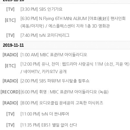
[TV]
[3:30 PM] SBS 인기가요
[6:30 PM] N.Flying 6TH MINI ALBUM [야호(夜好)] 팬사인회
[ETC]
(목동/마지막) / 에스플렉스센터 지하 1층 3D 영화관
[TV]
[7:40 PM] tvN 코미디빅리그
2019-11-11
[RADIO]
[1:00 AM] MBC 표준FM 아이돌라디오
[12:00 PM] 유나, 찬미 : 웹드라마 사랑공식 11M (소진, 지윤 역)
[ETC]
/ 네이버TV, 카카오TV 공개
[RADIO]
[2:00 PM] SBS 파워FM 두시탈출 컬투쇼
[RECORD]
[6:00 PM] 휘영 : MBC 표준FM 아이돌라디오 (녹음)
[RADIO]
[8:00 PM] 오디오클립 문세윤의 고독한 미식퀴즈
[TV]
[11:00 PM] tvN 더 짠내투어
[TV]
[11:35 PM] EBS1 별일 없이 산다