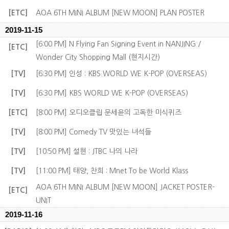
[ETC]
AOA 6TH MINI ALBUM [NEW MOON] PLAN POSTER
2019-11-15
[6:00 PM] N.Flying Fan Signing Event in NANJING /
[ETC]
Wonder City Shopping Mall (현지시간)
[TV]
[6:30 PM] 인성 : KBS WORLD WE K-POP (OVERSEAS)
[TV]
[6:30 PM] KBS WORLD WE K-POP (OVERSEAS)
[ETC]
[8:00 PM] 오디오클립 문세윤의 고독한 미식퀴즈
[TV]
[8:00 PM] Comedy TV 맛있는 녀석들
[TV]
[10:50 PM] 설현 : JTBC 나의 나라
[TV]
[11:00 PM] 태양, 찬희 : Mnet To be World Klass
AOA 6TH MINI ALBUM [NEW MOON] JACKET POSTER-
[ETC]
UNIT
2019-11-16