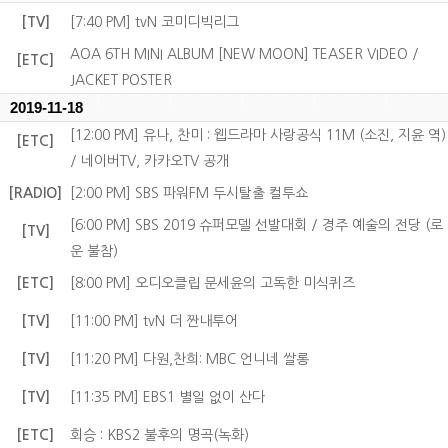
[TV]
[7:40 PM] tvN 코미디빅리그
AOA 6TH MINI ALBUM [NEW MOON] TEASER VIDEO /
[ETC]
JACKET POSTER
2019-11-18
[12:00 PM] 유나, 찬미 : 웹드라마 사랑공식 11M (소진, 지윤 역)
[ETC]
/ 네이버TV, 카카오TV 공개
[RADIO]
[2:00 PM] SBS 파워FM 두시탈출 컬투쇼
[6:00 PM] SBS 2019 슈퍼모델 선발대회 / 경주 예술의 전당 (로
[TV]
운 불참)
[ETC]
[8:00 PM] 오디오클립 문세윤의 고독한 미식퀴즈
[TV]
[11:00 PM] tvN 더 짠내투어
[TV]
[11:20 PM] 다원,찬희: MBC 언니네 쌀롱
[TV]
[11:35 PM] EBS1 별일 없이 산다
[ETC]
회승 : KBS2 불후의 명곡(녹화)