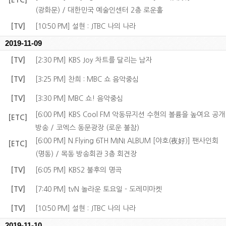
[ETC]
(광화문) / 대한민국 예술인센터 2층 로운홀
[TV]
[10:50 PM] 설현 : JTBC 나의 나라
2019-11-09
[TV]
[2:30 PM] KBS Joy 차트를 달리는 남자
[TV]
[3:25 PM] 찬희 : MBC 쇼 음악중심
[TV]
[3:30 PM] MBC 쇼! 음악중심
[6:00 PM] KBS Cool FM 악동뮤지션 수현의 볼륨을 높여요 공개
[ETC]
방송 / 코엑스 동문광장 (로운 불참)
[6:00 PM] N.Flying 6TH MINI ALBUM [야호(夜好)] 팬사인회
[ETC]
(명동) / 목동 방송회관 3층 회견장
[TV]
[6:05 PM] KBS2 불후의 명곡
[TV]
[7:40 PM] tvN 놀라운 토요일 - 도레미마켓
[TV]
[10:50 PM] 설현 : JTBC 나의 나라
2019-11-10