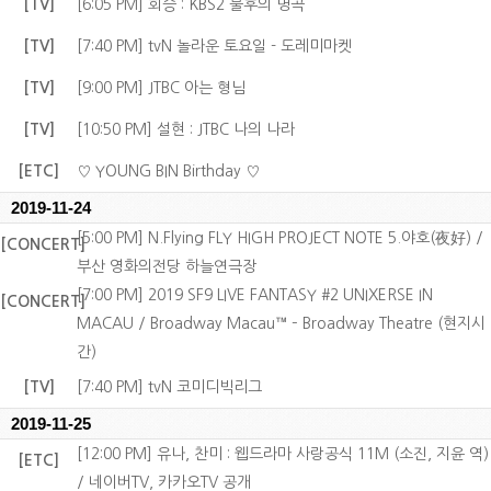
[TV]
[6:05 PM] 회승 : KBS2 불후의 명곡
[TV]
[7:40 PM] tvN 놀라운 토요일 - 도레미마켓
[TV]
[9:00 PM] JTBC 아는 형님
[TV]
[10:50 PM] 설현 : JTBC 나의 나라
[ETC]
♡ YOUNG BIN Birthday ♡
2019-11-24
[5:00 PM] N.Flying FLY HIGH PROJECT NOTE 5.야호(夜好) /
[CONCERT]
부산 영화의전당 하늘연극장
[7:00 PM] 2019 SF9 LIVE FANTASY #2 UNIXERSE IN
[CONCERT]
MACAU / Broadway Macau™ – Broadway Theatre (현지시
간)
[TV]
[7:40 PM] tvN 코미디빅리그
2019-11-25
[12:00 PM] 유나, 찬미 : 웹드라마 사랑공식 11M (소진, 지윤 역)
[ETC]
/ 네이버TV, 카카오TV 공개