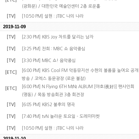
[ETC]
(광화문) / 대한민국 예술인센터 2층 로운홀
[TV]
[10:50 PM] 설현 : JTBC 나의 나라
2019-11-09
[TV]
[2:30 PM] KBS Joy 차트를 달리는 남자
[TV]
[3:25 PM] 찬희 : MBC 쇼 음악중심
[TV]
[3:30 PM] MBC 쇼! 음악중심
[6:00 PM] KBS Cool FM 악동뮤지션 수현의 볼륨을 높여요 공개
[ETC]
방송 / 코엑스 동문광장 (로운 불참)
[6:00 PM] N.Flying 6TH MINI ALBUM [야호(夜好)] 팬사인회
[ETC]
(명동) / 목동 방송회관 3층 회견장
[TV]
[6:05 PM] KBS2 불후의 명곡
[TV]
[7:40 PM] tvN 놀라운 토요일 - 도레미마켓
[TV]
[10:50 PM] 설현 : JTBC 나의 나라
2019-11-10