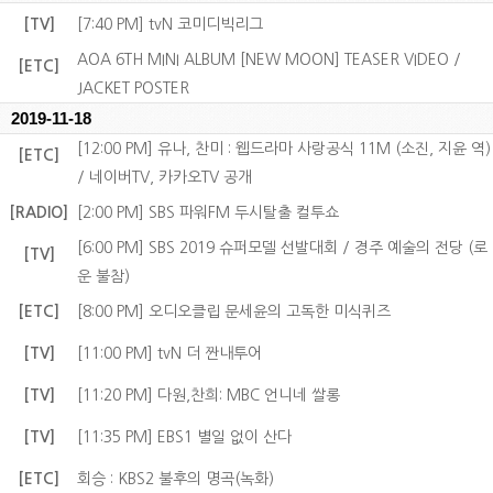
[TV]
[7:40 PM] tvN 코미디빅리그
AOA 6TH MINI ALBUM [NEW MOON] TEASER VIDEO /
[ETC]
JACKET POSTER
2019-11-18
[12:00 PM] 유나, 찬미 : 웹드라마 사랑공식 11M (소진, 지윤 역)
[ETC]
/ 네이버TV, 카카오TV 공개
[RADIO]
[2:00 PM] SBS 파워FM 두시탈출 컬투쇼
[6:00 PM] SBS 2019 슈퍼모델 선발대회 / 경주 예술의 전당 (로
[TV]
운 불참)
[ETC]
[8:00 PM] 오디오클립 문세윤의 고독한 미식퀴즈
[TV]
[11:00 PM] tvN 더 짠내투어
[TV]
[11:20 PM] 다원,찬희: MBC 언니네 쌀롱
[TV]
[11:35 PM] EBS1 별일 없이 산다
[ETC]
회승 : KBS2 불후의 명곡(녹화)