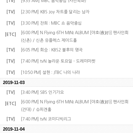
[TV]
[9:35 AM] MBC 음악중심 (사전녹화)
[TV]
[2:30 PM] KBS Joy 차트를 달리는 남자
[TV]
[3:30 PM] 찬희 : MBC 쇼 음악중심
[6:00 PM] N.Flying 6TH MINI ALBUM [야호(夜好)] 팬사인회
[ETC]
(신촌) / 신촌 유플렉스 제이드홀
[TV]
[6:05 PM] 회승 : KBS2 불후의 명곡
[TV]
[7:40 PM] tvN 놀라운 토요일 - 도레미마켓
[TV]
[10:50 PM] 설현 : JTBC 나의 나라
2019-11-03
[TV]
[3:40 PM] SBS 인기가요
[6:00 PM] N.Flying 6TH MINI ALBUM [야호(夜好)] 팬사인회
[ETC]
(건대) / 슈피겐홀
[TV]
[7:40 PM] tvN 코미디빅리그
2019-11-04