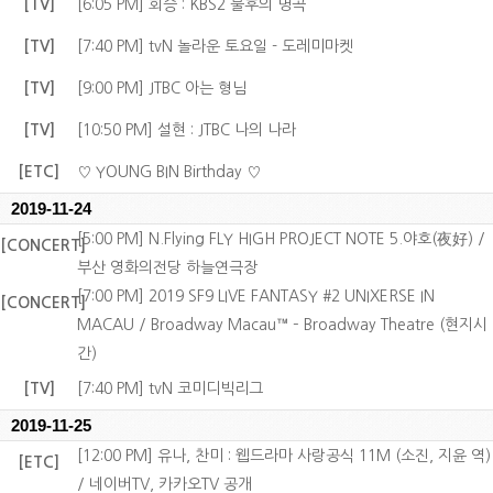
[TV]
[6:05 PM] 회승 : KBS2 불후의 명곡
[TV]
[7:40 PM] tvN 놀라운 토요일 - 도레미마켓
[TV]
[9:00 PM] JTBC 아는 형님
[TV]
[10:50 PM] 설현 : JTBC 나의 나라
[ETC]
♡ YOUNG BIN Birthday ♡
2019-11-24
[5:00 PM] N.Flying FLY HIGH PROJECT NOTE 5.야호(夜好) /
[CONCERT]
부산 영화의전당 하늘연극장
[7:00 PM] 2019 SF9 LIVE FANTASY #2 UNIXERSE IN
[CONCERT]
MACAU / Broadway Macau™ – Broadway Theatre (현지시
간)
[TV]
[7:40 PM] tvN 코미디빅리그
2019-11-25
[12:00 PM] 유나, 찬미 : 웹드라마 사랑공식 11M (소진, 지윤 역)
[ETC]
/ 네이버TV, 카카오TV 공개