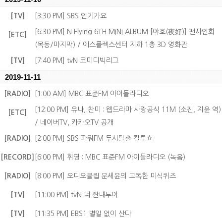
[TV]
[3:30 PM] SBS 인기가요
[6:30 PM] N.Flying 6TH MINI ALBUM [야호(夜好)] 팬사인회
[ETC]
(목동/마지막) / 에스플렉스센터 지하 1층 3D 영화관
[TV]
[7:40 PM] tvN 코미디빅리그
2019-11-11
[RADIO]
[1:00 AM] MBC 표준FM 아이돌라디오
[12:00 PM] 유나, 찬미 : 웹드라마 사랑공식 11M (소진, 지윤 역)
[ETC]
/ 네이버TV, 카카오TV 공개
[RADIO]
[2:00 PM] SBS 파워FM 두시탈출 컬투쇼
[RECORD]
[6:00 PM] 휘영 : MBC 표준FM 아이돌라디오 (녹음)
[RADIO]
[8:00 PM] 오디오클립 문세윤의 고독한 미식퀴즈
[TV]
[11:00 PM] tvN 더 짠내투어
[TV]
[11:35 PM] EBS1 별일 없이 산다