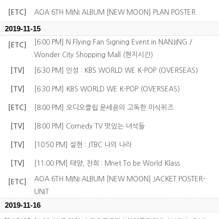
[ETC]
AOA 6TH MINI ALBUM [NEW MOON] PLAN POSTER
2019-11-15
[6:00 PM] N.Flying Fan Signing Event in NANJING /
[ETC]
Wonder City Shopping Mall (현지시간)
[TV]
[6:30 PM] 인성 : KBS WORLD WE K-POP (OVERSEAS)
[TV]
[6:30 PM] KBS WORLD WE K-POP (OVERSEAS)
[ETC]
[8:00 PM] 오디오클립 문세윤의 고독한 미식퀴즈
[TV]
[8:00 PM] Comedy TV 맛있는 녀석들
[TV]
[10:50 PM] 설현 : JTBC 나의 나라
[TV]
[11:00 PM] 태양, 찬희 : Mnet To be World Klass
AOA 6TH MINI ALBUM [NEW MOON] JACKET POSTER-
[ETC]
UNIT
2019-11-16