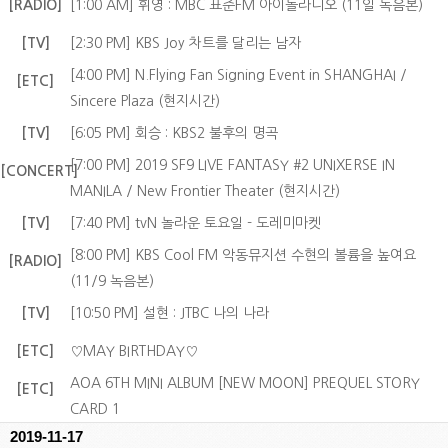
[RADIO]
[1:00 AM] 휘영 : MBC 표준FM 아이돌라디오 (11일 녹음본)
[TV]
[2:30 PM] KBS Joy 차트를 달리는 남자
[4:00 PM] N.Flying Fan Signing Event in SHANGHAI /
[ETC]
Sincere Plaza (현지시간)
[TV]
[6:05 PM] 회승 : KBS2 불후의 명곡
[7:00 PM] 2019 SF9 LIVE FANTASY #2 UNIXERSE IN
[CONCERT]
MANILA / New Frontier Theater (현지시간)
[TV]
[7:40 PM] tvN 놀라운 토요일 - 도레미마켓
[8:00 PM] KBS Cool FM 악동뮤지션 수현의 볼륨을 높여요
[RADIO]
(11/9 녹음본)
[TV]
[10:50 PM] 설현 : JTBC 나의 나라
[ETC]
♡MAY BIRTHDAY♡
AOA 6TH MINI ALBUM [NEW MOON] PREQUEL STORY
[ETC]
CARD 1
2019-11-17