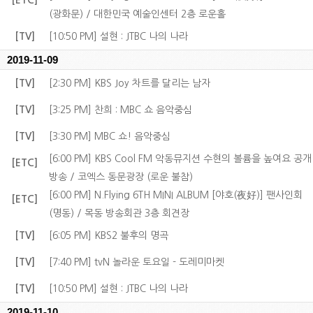
[ETC]
(광화문) / 대한민국 예술인센터 2층 로운홀
[TV]
[10:50 PM] 설현 : JTBC 나의 나라
2019-11-09
[TV]
[2:30 PM] KBS Joy 차트를 달리는 남자
[TV]
[3:25 PM] 찬희 : MBC 쇼 음악중심
[TV]
[3:30 PM] MBC 쇼! 음악중심
[6:00 PM] KBS Cool FM 악동뮤지션 수현의 볼륨을 높여요 공개
[ETC]
방송 / 코엑스 동문광장 (로운 불참)
[6:00 PM] N.Flying 6TH MINI ALBUM [야호(夜好)] 팬사인회
[ETC]
(명동) / 목동 방송회관 3층 회견장
[TV]
[6:05 PM] KBS2 불후의 명곡
[TV]
[7:40 PM] tvN 놀라운 토요일 - 도레미마켓
[TV]
[10:50 PM] 설현 : JTBC 나의 나라
2019-11-10