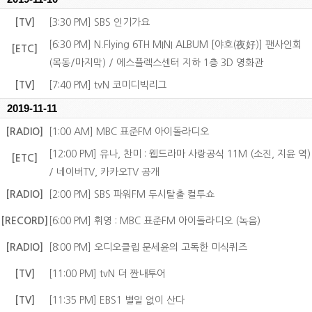
[TV]
[3:30 PM] SBS 인기가요
[6:30 PM] N.Flying 6TH MINI ALBUM [야호(夜好)] 팬사인회
[ETC]
(목동/마지막) / 에스플렉스센터 지하 1층 3D 영화관
[TV]
[7:40 PM] tvN 코미디빅리그
2019-11-11
[RADIO]
[1:00 AM] MBC 표준FM 아이돌라디오
[12:00 PM] 유나, 찬미 : 웹드라마 사랑공식 11M (소진, 지윤 역)
[ETC]
/ 네이버TV, 카카오TV 공개
[RADIO]
[2:00 PM] SBS 파워FM 두시탈출 컬투쇼
[RECORD]
[6:00 PM] 휘영 : MBC 표준FM 아이돌라디오 (녹음)
[RADIO]
[8:00 PM] 오디오클립 문세윤의 고독한 미식퀴즈
[TV]
[11:00 PM] tvN 더 짠내투어
[TV]
[11:35 PM] EBS1 별일 없이 산다