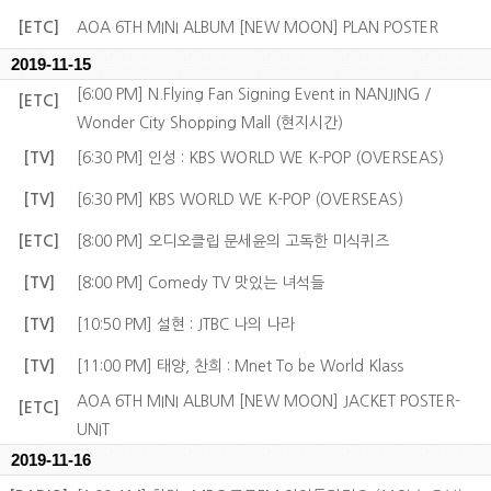
[ETC]
AOA 6TH MINI ALBUM [NEW MOON] PLAN POSTER
2019-11-15
[6:00 PM] N.Flying Fan Signing Event in NANJING /
[ETC]
Wonder City Shopping Mall (현지시간)
[TV]
[6:30 PM] 인성 : KBS WORLD WE K-POP (OVERSEAS)
[TV]
[6:30 PM] KBS WORLD WE K-POP (OVERSEAS)
[ETC]
[8:00 PM] 오디오클립 문세윤의 고독한 미식퀴즈
[TV]
[8:00 PM] Comedy TV 맛있는 녀석들
[TV]
[10:50 PM] 설현 : JTBC 나의 나라
[TV]
[11:00 PM] 태양, 찬희 : Mnet To be World Klass
AOA 6TH MINI ALBUM [NEW MOON] JACKET POSTER-
[ETC]
UNIT
2019-11-16