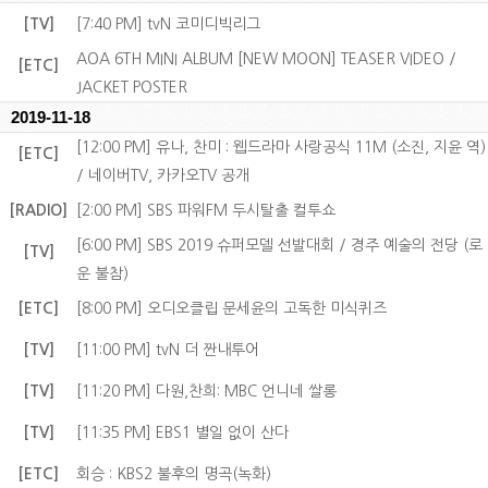
[TV]
[7:40 PM] tvN 코미디빅리그
AOA 6TH MINI ALBUM [NEW MOON] TEASER VIDEO /
[ETC]
JACKET POSTER
2019-11-18
[12:00 PM] 유나, 찬미 : 웹드라마 사랑공식 11M (소진, 지윤 역)
[ETC]
/ 네이버TV, 카카오TV 공개
[RADIO]
[2:00 PM] SBS 파워FM 두시탈출 컬투쇼
[6:00 PM] SBS 2019 슈퍼모델 선발대회 / 경주 예술의 전당 (로
[TV]
운 불참)
[ETC]
[8:00 PM] 오디오클립 문세윤의 고독한 미식퀴즈
[TV]
[11:00 PM] tvN 더 짠내투어
[TV]
[11:20 PM] 다원,찬희: MBC 언니네 쌀롱
[TV]
[11:35 PM] EBS1 별일 없이 산다
[ETC]
회승 : KBS2 불후의 명곡(녹화)