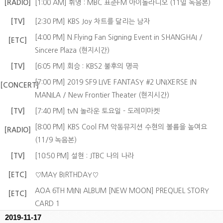
[RADIO]
[1:00 AM] 휘영 : MBC 표준FM 아이돌라디오 (11일 녹음본)
[TV]
[2:30 PM] KBS Joy 차트를 달리는 남자
[4:00 PM] N.Flying Fan Signing Event in SHANGHAI /
[ETC]
Sincere Plaza (현지시간)
[TV]
[6:05 PM] 회승 : KBS2 불후의 명곡
[7:00 PM] 2019 SF9 LIVE FANTASY #2 UNIXERSE IN
[CONCERT]
MANILA / New Frontier Theater (현지시간)
[TV]
[7:40 PM] tvN 놀라운 토요일 - 도레미마켓
[8:00 PM] KBS Cool FM 악동뮤지션 수현의 볼륨을 높여요
[RADIO]
(11/9 녹음본)
[TV]
[10:50 PM] 설현 : JTBC 나의 나라
[ETC]
♡MAY BIRTHDAY♡
AOA 6TH MINI ALBUM [NEW MOON] PREQUEL STORY
[ETC]
CARD 1
2019-11-17