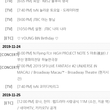
[TV]
[6:05 PM] 회승 : KBS2 불후의 명곡
[TV]
[7:40 PM] tvN 놀라운 토요일 - 도레미마켓
[TV]
[9:00 PM] JTBC 아는 형님
[TV]
[10:50 PM] 설현 : JTBC 나의 나라
[ETC]
♡ YOUNG BIN Birthday ♡
2019-11-24
[5:00 PM] N.Flying FLY HIGH PROJECT NOTE 5.야호(夜好) /
[CONCERT]
부산 영화의전당 하늘연극장
[7:00 PM] 2019 SF9 LIVE FANTASY #2 UNIXERSE IN
[CONCERT]
MACAU / Broadway Macau™ – Broadway Theatre (현지시
간)
[TV]
[7:40 PM] tvN 코미디빅리그
2019-11-25
[12:00 PM] 유나, 찬미 : 웹드라마 사랑공식 11M (소진, 지윤 역)
[ETC]
/ 네이버TV, 카카오TV 공개