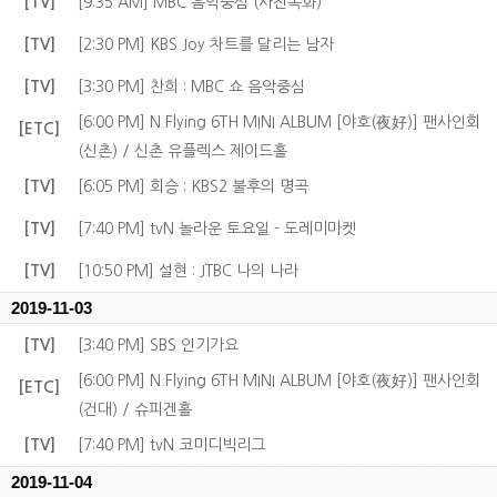
[TV]
[9:35 AM] MBC 음악중심 (사전녹화)
[TV]
[2:30 PM] KBS Joy 차트를 달리는 남자
[TV]
[3:30 PM] 찬희 : MBC 쇼 음악중심
[6:00 PM] N.Flying 6TH MINI ALBUM [야호(夜好)] 팬사인회
[ETC]
(신촌) / 신촌 유플렉스 제이드홀
[TV]
[6:05 PM] 회승 : KBS2 불후의 명곡
[TV]
[7:40 PM] tvN 놀라운 토요일 - 도레미마켓
[TV]
[10:50 PM] 설현 : JTBC 나의 나라
2019-11-03
[TV]
[3:40 PM] SBS 인기가요
[6:00 PM] N.Flying 6TH MINI ALBUM [야호(夜好)] 팬사인회
[ETC]
(건대) / 슈피겐홀
[TV]
[7:40 PM] tvN 코미디빅리그
2019-11-04