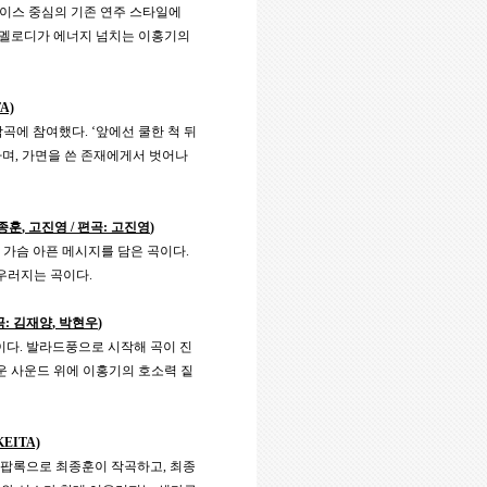
이스 중심의 기존 연주 스타일에
 멜로디가 에너지 넘치는 이홍기의
TA)
작곡에 참여했다
. ‘
앞에선 쿨한 척 뒤
하며
,
가면을 쓴 존재에게서 벗어나
종훈
,
고진영
/
편곡
:
고진영
)
 가슴 아픈 메시지를 담은 곡이다
.
어우러지는 곡이다
.
곡
:
김재양
,
박현우
)
이다
.
발라드풍으로 시작해 곡이 진
운 사운드 위에 이홍기의 호소력 짙
 KEITA)
은 팝록으로 최종훈이 작곡하고
,
최종