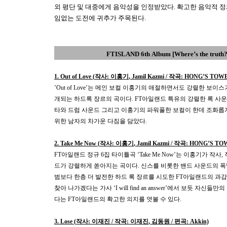
외 평단 및 대중에게 음악성을 인정받았다
.
확고한 음악적 
임없는 도전에 귀추가 주목된다
.
FTISLAND 6th
Album [Where’s the truth
1. Out of Love (
작사
:
이홍기
, Jamil Kazmi /
작곡
: HONG’S TOWE
’Out of Love’
는 메인 보컬 이홍기의 애절하면서도 강렬한 보이스
개되는 하드록 장르의 곡이다
. FT
아일랜드 특유의 강렬한 록 사운
타와 드럼 사운드 그리고 이홍기의 파워풀한 보컬이 한데 조화롭
위한 남자의 차가운 다짐을 담았다
.
2. Take Me Now (
작사
:
이홍기
, Jamil Kazmi /
작곡
: HONG’S TO
FT
아일랜드 정규
6
집 타이틀곡
‘Take Me Now’
는 이홍기가 작사
,
드가 강렬하게 쏟아지는 곡이다
.
신스를 비롯한 밴드 사운드의 폭
범보다 한층 더 발전한 하드 록 장르를 시도한
FT
아일랜드의 과감
찾아 나가겠다는 가사
‘I will find an answer’
에서 보듯 자신들만의
다는
FT
아일랜드의 확고한 의지를 엿볼 수 있다
.
3. Lose (
작사
:
이재진
/
작곡
:
이재진
,
김동원
/
편곡
: Akkin)