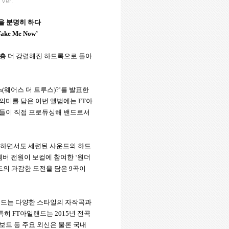
 Ver.
을 분명히 하다
ake Me Now’
한층 더 강렬해진 하드록으로 돌아
h(
웨어스 더 트루스
)?’
를 발표한
 의미를 담은 이번 앨범에는
FT
아
버들이 직접 프로듀싱해 밴드로서
렬하면서도 세련된 사운드의 하드
멤버 전원이 보컬에 참여한
‘
원더
의 과감한 도전을 담은
9
곡이
드는 다양한 스타일의 자작곡과
특히
FT
아일랜드는
2015
년 전곡
보드 등 주요 외신은 물론 국내