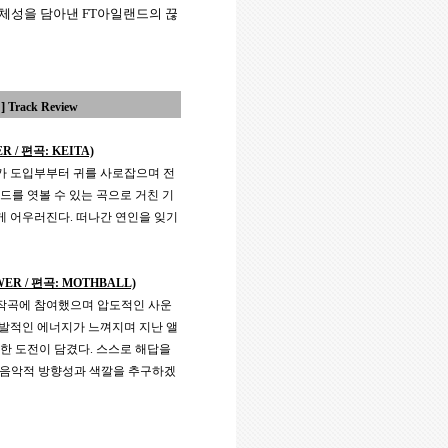
정체성을 담아낸
FT
아일랜드의 끊
?]
Track Review
R /
편곡
: KEITA)
가 도입부부터 귀를 사로잡으며 전
드를 엿볼 수 있는 곡으로 거친 기
게 어우러진다
.
떠나간 연인을 잊기
WER /
편곡
: MOTHBALL)
작곡에 참여했으며 압도적인 사운
발적인 에너지가 느껴지며 지난 앨
한 도전이 담겼다
.
스스로 해답을
 음악적 방향성과 색깔을 추구하겠