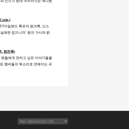
드와 신스가 한데 어우러지는 색다른
 Corin.)
FT
아일랜드 특유의 펑크록
,
신스
‘
실패란 없으니까
’
등의 가사와 밝
우
,
정진욱
)
로 팬들에게 전하고 싶은 이야기들을
든 멤버들의 목소리로 전해지는 곡