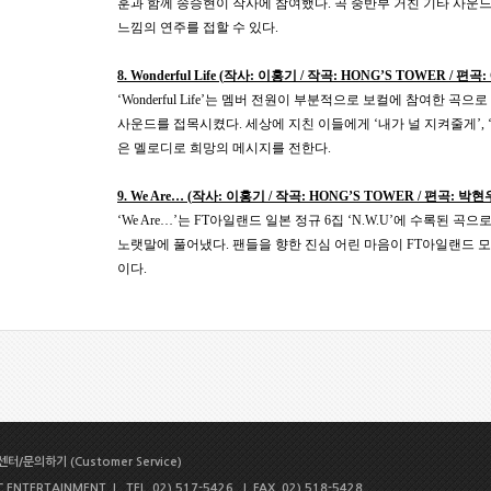
훈과 함께 송승현이 작사에 참여했다
.
곡 중반부 거친 기타 사운
느낌의 연주를 접할 수 있다
.
8. Wonderful Life (
작사
:
이홍기
/
작곡
: HONG’S TOWER /
편곡
:
‘Wonderful Life’
는 멤버 전원이 부분적으로 보컬에 참여한 곡으로
사운드를 접목시켰다
.
세상에 지친 이들에게
‘
내가 널 지켜줄게
’, 
은 멜로디로 희망의 메시지를 전한다
.
9. We Are… (
작사
:
이홍기
/
작곡
: HONG’S TOWER /
편곡
:
박현
‘We Are…’
는
FT
아일랜드 일본 정규
6
집
‘N.W.U’
에 수록된 곡으
노랫말에 풀어냈다
.
팬들을 향한 진심 어린 마음이
FT
아일랜드 모
이다
.
터/문의하기 (Customer Service)
NTERTAINMENT | TEL. 02) 517-5426 | FAX. 02) 518-5428