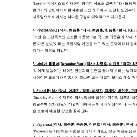
‘Lose’
는 베이시스트 이재진이 참여한 곡으로 일렉기타와 드럼 베
현악기와 건반까지 더한 세련된 느낌의 곡이다
.
잔잔한 도입부의
샤우팅으로 이어지는 색다른 구성이 매력적으로 다가온다
.
4.
가면
(MASK) (
작사
:
최종훈
/
작곡
:
최종훈
,
한승훈
/
편곡
: KEI
‘
가면
’
은 모던록적인 요소들이 돋보이는 곡으로 최종훈이 작사
,
론 다른 눈빛
’
이라는 표현처럼 가면을 쓰고 있는 존재에 대해 말
겠다는 외침을 담았다
.
5.
너에게 물들어
(Becoming You) (
작사
:
최종훈
,
이진호
/
작곡
:
최
‘
너에게 물들어
’
는 헤어진 연인과의 인연을 끝내지 못하는 남자의
서정적인 멜로디와 이홍기의 호소력 짙은 애절한 보이스가 잘 
6. Stand By Me (
작사
:
이재진
/
작곡
:
이재진
,
김재양
,
박현우
/
편
‘Stand By Me’
는 이재진이 작사
,
작곡에 참여한 미디엄 템포의 곡
행될수록 점차 밴드의 색깔이 더해지는 방식이 인상적이다
.
무거
은 보컬이 애절한 감성을 끌어 낸다
.
7. Paparazzi (
작사
:
최종훈
,
송승현
,
이진호
/
작곡
:
최종훈
/
편곡
:
‘Paparazzi’
는 사랑하는 사람을 곁에서 지켜보고 싶은 마음을 담