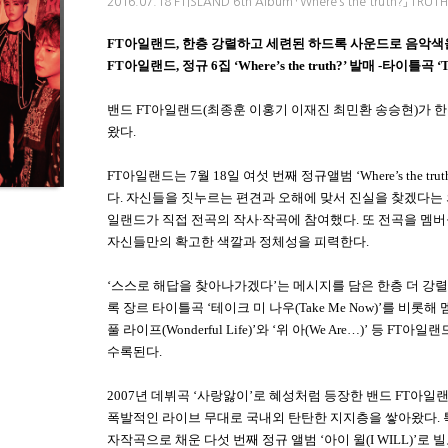
2016.07.18 FTISLAND 6th Album 「Where’s the truth?」 TRUTH
FT
아일랜드
,
한층 강렬하고 세련된 하드록 사운드로 음악색
FT
아일랜드
,
정규
6
집
‘Where’s the truth?’
발매
-
타이틀곡
‘T
밴드
FT
아일랜드
(
최종훈 이홍기 이재진 최민환 송승현
)
가 
왔다
.
FT
아일랜드는
7
월
18
일 여섯 번째 정규앨범
‘Where’s the trut
다
.
자신들을 짓누르는 편견과 오해에 맞서 진실을 찾겠다는
일랜드가 직접 전곡의 작사
∙
작곡에 참여했다
.
또 전곡을 멤
자신들만의 확고한 색깔과 정체성을 피력한다
.
‘
스스로 해답을 찾아나가겠다
’
는 메시지를 담은 한층 더 강
록 장르 타이틀곡
‘
테이크 미 나우
(Take Me Now)’
를 비롯해 
풀 라이프
(Wonderful Life)’
와
‘
위 아
(We Are…)’
등
FT
아일랜드
수록된다
.
2007
년 데뷔곡
‘
사랑앓이
’
로 혜성처럼 등장한 밴드
FT
아일랜
폭발적인 라이브 무대로 국내외 탄탄한 지지층을 쌓아왔다
.
자작곡으로 채운 다섯 번째 정규 앨범
‘
아이 윌
(I WILL)’
로 빌