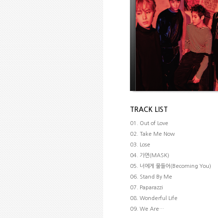
TRACK LIST
01. Out of Love
02. Take Me Now
03. Lose
04. 가면(MASK)
05. 너에게 물들어(Becoming You)
06. Stand By Me
07. Paparazzi
08. Wonderful Life
09. We Are…