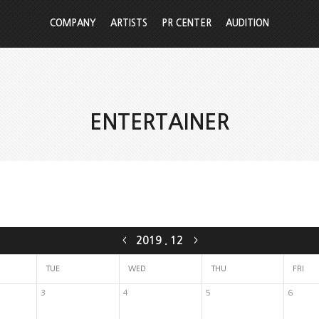
COMPANY
ARTISTS
PR CENTER
AUDITION
ENTERTAINER
2019
.
12
<
>
TUE
WED
THU
FRI
3
4
5
6