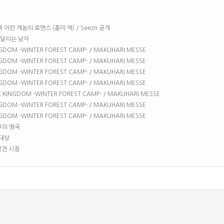
라마 이런 게놈의 로맨스 (흥미 역) / Seezn 공개
트를 달리는 남자
INGDOM -WINTER FOREST CAMP- / MAKUHARI MESSE
INGDOM -WINTER FOREST CAMP- / MAKUHARI MESSE
INGDOM -WINTER FOREST CAMP- / MAKUHARI MESSE
INGDOM -WINTER FOREST CAMP- / MAKUHARI MESSE
NC KINGDOM -WINTER FOREST CAMP- / MAKUHARI MESSE
INGDOM -WINTER FOREST CAMP- / MAKUHARI MESSE
INGDOM -WINTER FOREST CAMP- / MAKUHARI MESSE
불후의 명곡
예대상
 참견 시점