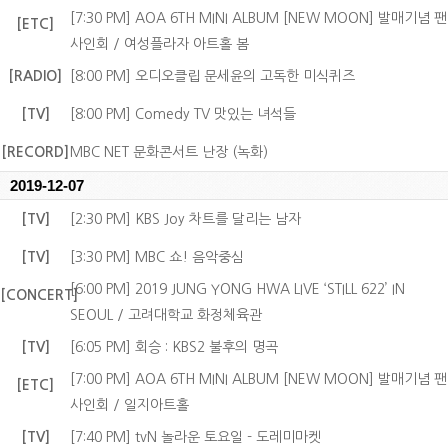
[7:30 PM] AOA 6TH MINI ALBUM [NEW MOON] 발매기념 팬
[ETC]
사인회 / 여성플라자 아트홀 봄
[RADIO]
[8:00 PM] 오디오클립 문세윤의 고독한 미식퀴즈
[TV]
[8:00 PM] Comedy TV 맛있는 녀석들
[RECORD]
MBC NET 문화콘서트 난장 (녹화)
2019-12-07
[TV]
[2:30 PM] KBS Joy 차트를 달리는 남자
[TV]
[3:30 PM] MBC 쇼! 음악중심
[6:00 PM] 2019 JUNG YONG HWA LIVE ‘STILL 622’ IN
[CONCERT]
SEOUL / 고려대학교 화정체육관
[TV]
[6:05 PM] 회승 : KBS2 불후의 명곡
[7:00 PM] AOA 6TH MINI ALBUM [NEW MOON] 발매기념 팬
[ETC]
사인회 / 일지아트홀
[TV]
[7:40 PM] tvN 놀라운 토요일 - 도레미마켓