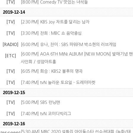
[TV]
[8:00 PM] Comedy TV 맛있는 녀석들
2019-12-14
[TV]
[2:30 PM] KBS Joy 차트를 달리는 남자
[TV]
[3:30 PM] 찬희 : MBC 쇼 음악중심
[RADIO]
[6:00 PM] 유나, 찬미 : SBS 파워FM 박소현의 러브게임
[6:00 PM] AOA 6TH MINI ALBUM [NEW MOON] 발매기념 팬
[ETC]
사인회 / 성암아트홀
[TV]
[6:05 PM] 회승 : KBS2 불후의 명곡
[TV]
[7:40 PM] tvN 놀라운 토요일 - 도레미마켓
2019-12-15
[TV]
[5:00 PM] SBS 런닝맨
[TV]
[7:40 PM] tvN 코미디빅리그
2019-12-16
[5:30 AM] MBC 2020 설특집 아이돌스타 선수권대회 (녹화/태