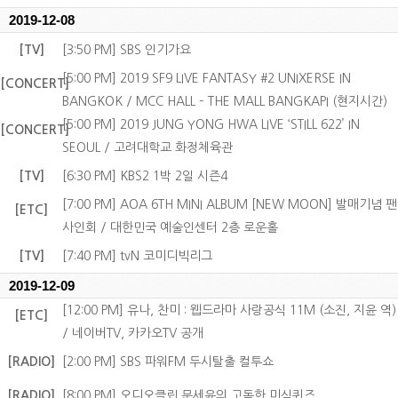
2019-12-08
[TV]
[3:50 PM] SBS 인기가요
[5:00 PM] 2019 SF9 LIVE FANTASY #2 UNIXERSE IN
[CONCERT]
BANGKOK / MCC HALL – THE MALL BANGKAPI (현지시간)
[5:00 PM] 2019 JUNG YONG HWA LIVE ‘STILL 622’ IN
[CONCERT]
SEOUL / 고려대학교 화정체육관
[TV]
[6:30 PM] KBS2 1박 2일 시즌4
[7:00 PM] AOA 6TH MINI ALBUM [NEW MOON] 발매기념 팬
[ETC]
사인회 / 대한민국 예술인센터 2층 로운홀
[TV]
[7:40 PM] tvN 코미디빅리그
2019-12-09
[12:00 PM] 유나, 찬미 : 웹드라마 사랑공식 11M (소진, 지윤 역)
[ETC]
/ 네이버TV, 카카오TV 공개
[RADIO]
[2:00 PM] SBS 파워FM 두시탈출 컬투쇼
[RADIO]
[8:00 PM] 오디오클립 문세윤의 고독한 미식퀴즈