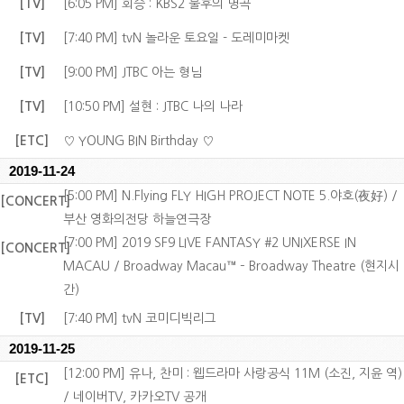
[TV]
[6:05 PM] 회승 : KBS2 불후의 명곡
[TV]
[7:40 PM] tvN 놀라운 토요일 - 도레미마켓
[TV]
[9:00 PM] JTBC 아는 형님
[TV]
[10:50 PM] 설현 : JTBC 나의 나라
[ETC]
♡ YOUNG BIN Birthday ♡
2019-11-24
[5:00 PM] N.Flying FLY HIGH PROJECT NOTE 5.야호(夜好) /
[CONCERT]
부산 영화의전당 하늘연극장
[7:00 PM] 2019 SF9 LIVE FANTASY #2 UNIXERSE IN
[CONCERT]
MACAU / Broadway Macau™ – Broadway Theatre (현지시
간)
[TV]
[7:40 PM] tvN 코미디빅리그
2019-11-25
[12:00 PM] 유나, 찬미 : 웹드라마 사랑공식 11M (소진, 지윤 역)
[ETC]
/ 네이버TV, 카카오TV 공개