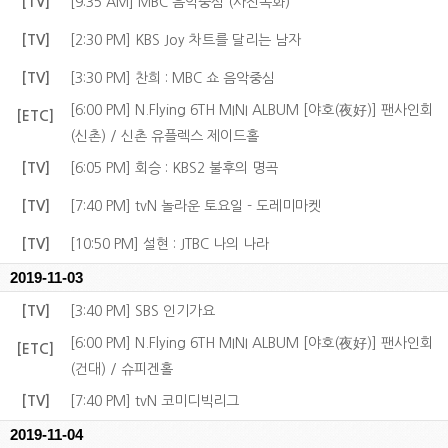
[TV]
[9:35 AM] MBC 음악중심 (사전녹화)
[TV]
[2:30 PM] KBS Joy 차트를 달리는 남자
[TV]
[3:30 PM] 찬희 : MBC 쇼 음악중심
[6:00 PM] N.Flying 6TH MINI ALBUM [야호(夜好)] 팬사인회
[ETC]
(신촌) / 신촌 유플렉스 제이드홀
[TV]
[6:05 PM] 회승 : KBS2 불후의 명곡
[TV]
[7:40 PM] tvN 놀라운 토요일 - 도레미마켓
[TV]
[10:50 PM] 설현 : JTBC 나의 나라
2019-11-03
[TV]
[3:40 PM] SBS 인기가요
[6:00 PM] N.Flying 6TH MINI ALBUM [야호(夜好)] 팬사인회
[ETC]
(건대) / 슈피겐홀
[TV]
[7:40 PM] tvN 코미디빅리그
2019-11-04