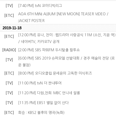
[TV]
[7:40 PM] tvN 코미디빅리그
AOA 6TH MINI ALBUM [NEW MOON] TEASER VIDEO /
[ETC]
JACKET POSTER
2019-11-18
[12:00 PM] 유나, 찬미 : 웹드라마 사랑공식 11M (소진, 지윤 역)
[ETC]
/ 네이버TV, 카카오TV 공개
[RADIO]
[2:00 PM] SBS 파워FM 두시탈출 컬투쇼
[6:00 PM] SBS 2019 슈퍼모델 선발대회 / 경주 예술의 전당 (로
[TV]
운 불참)
[ETC]
[8:00 PM] 오디오클립 문세윤의 고독한 미식퀴즈
[TV]
[11:00 PM] tvN 더 짠내투어
[TV]
[11:20 PM] 다원,찬희: MBC 언니네 쌀롱
[TV]
[11:35 PM] EBS1 별일 없이 산다
[ETC]
회승 : KBS2 불후의 명곡(녹화)