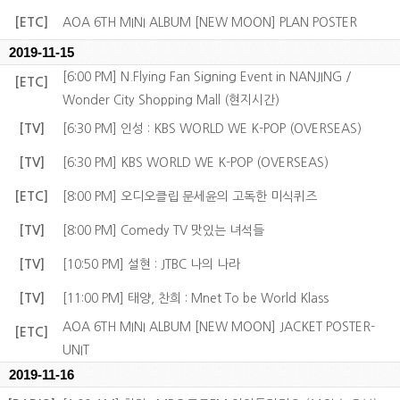
[ETC]
AOA 6TH MINI ALBUM [NEW MOON] PLAN POSTER
2019-11-15
[6:00 PM] N.Flying Fan Signing Event in NANJING /
[ETC]
Wonder City Shopping Mall (현지시간)
[TV]
[6:30 PM] 인성 : KBS WORLD WE K-POP (OVERSEAS)
[TV]
[6:30 PM] KBS WORLD WE K-POP (OVERSEAS)
[ETC]
[8:00 PM] 오디오클립 문세윤의 고독한 미식퀴즈
[TV]
[8:00 PM] Comedy TV 맛있는 녀석들
[TV]
[10:50 PM] 설현 : JTBC 나의 나라
[TV]
[11:00 PM] 태양, 찬희 : Mnet To be World Klass
AOA 6TH MINI ALBUM [NEW MOON] JACKET POSTER-
[ETC]
UNIT
2019-11-16