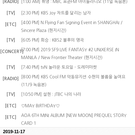
[RADIO]
[1:00 AM] 휘영 : MBC 표준FM 아이돌라디오 (11일 녹음본)
[TV]
[2:30 PM] KBS Joy 차트를 달리는 남자
[4:00 PM] N.Flying Fan Signing Event in SHANGHAI /
[ETC]
Sincere Plaza (현지시간)
[TV]
[6:05 PM] 회승 : KBS2 불후의 명곡
[7:00 PM] 2019 SF9 LIVE FANTASY #2 UNIXERSE IN
[CONCERT]
MANILA / New Frontier Theater (현지시간)
[TV]
[7:40 PM] tvN 놀라운 토요일 - 도레미마켓
[8:00 PM] KBS Cool FM 악동뮤지션 수현의 볼륨을 높여요
[RADIO]
(11/9 녹음본)
[TV]
[10:50 PM] 설현 : JTBC 나의 나라
[ETC]
♡MAY BIRTHDAY♡
AOA 6TH MINI ALBUM [NEW MOON] PREQUEL STORY
[ETC]
CARD 1
2019-11-17