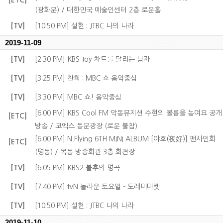
[ETC]
(광화문) / 대한민국 예술인센터 2층 로운홀
[TV]
[10:50 PM] 설현 : JTBC 나의 나라
2019-11-09
[TV]
[2:30 PM] KBS Joy 차트를 달리는 남자
[TV]
[3:25 PM] 찬희 : MBC 쇼 음악중심
[TV]
[3:30 PM] MBC 쇼! 음악중심
[6:00 PM] KBS Cool FM 악동뮤지션 수현의 볼륨을 높여요 공개
[ETC]
방송 / 코엑스 동문광장 (로운 불참)
[6:00 PM] N.Flying 6TH MINI ALBUM [야호(夜好)] 팬사인회
[ETC]
(명동) / 목동 방송회관 3층 회견장
[TV]
[6:05 PM] KBS2 불후의 명곡
[TV]
[7:40 PM] tvN 놀라운 토요일 - 도레미마켓
[TV]
[10:50 PM] 설현 : JTBC 나의 나라
2019-11-10