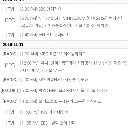
[TV]
[3:30 PM] SBS 인기가요
[6:30 PM] N.Flying 6TH MINI ALBUM [야호(夜好)] 팬사인회
[ETC]
(목동/마지막) / 에스플렉스센터 지하 1층 3D 영화관
[TV]
[7:40 PM] tvN 코미디빅리그
2019-11-11
[RADIO]
[1:00 AM] MBC 표준FM 아이돌라디오
[12:00 PM] 유나, 찬미 : 웹드라마 사랑공식 11M (소진, 지윤 역)
[ETC]
/ 네이버TV, 카카오TV 공개
[RADIO]
[2:00 PM] SBS 파워FM 두시탈출 컬투쇼
[RECORD]
[6:00 PM] 휘영 : MBC 표준FM 아이돌라디오 (녹음)
[RADIO]
[8:00 PM] 오디오클립 문세윤의 고독한 미식퀴즈
[TV]
[11:00 PM] tvN 더 짠내투어
[TV]
[11:35 PM] EBS1 별일 없이 산다