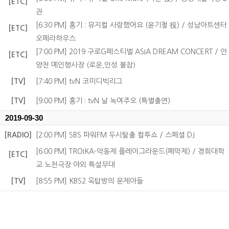
[ETC]
관
[6:30 PM] 홍기 : 뮤지컬 사랑했어요 (윤기철 役) / 성남아트센터
[ETC]
오페라하우스
[7:00 PM] 2019 구로G페스티벌 ASIA DREAM CONCERT / 안
[ETC]
양천 메인행사장 (로운,인성 불참)
[TV]
[7:40 PM] tvN 코미디빅리그
[TV]
[9:00 PM] 홍기 : tvN 날 녹여주오 (특별출연)
2019-09-30
[RADIO]
[2:00 PM] SBS 파워FM 두시탈출 컬투쇼 / 스페셜 DJ
[6:00 PM] TROIKA-악동제 플레이그라운드(폐막제) / 경희대학
[ETC]
교 노천극장 야외 특설무대
[TV]
[8:55 PM] KBS2 옥탑방의 문제아들