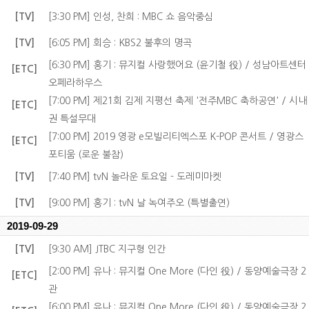
[TV]
[3:30 PM] 인성, 찬희 : MBC 쇼 음악중심
[TV]
[6:05 PM] 회승 : KBS2 불후의 명곡
[6:30 PM] 홍기 : 뮤지컬 사랑했어요 (윤기철 役) / 성남아트센터
[ETC]
오페라하우스
[7:00 PM] 제21회 김제 지평선 축제 '전주MBC 축하공연' / 시내
[ETC]
권 특설무대
[7:00 PM] 2019 영광 e모빌리티엑스포 K-POP 콘서트 / 영광스
[ETC]
포티움 (로운 불참)
[TV]
[7:40 PM] tvN 놀라운 토요일 - 도레미마켓
[TV]
[9:00 PM] 홍기 : tvN 날 녹여주오 (특별출연)
2019-09-29
[TV]
[9:30 AM] JTBC 지구형 인간
[2:00 PM] 유나 : 뮤지컬 One More (다인 役) / 동양예술극장 2
[ETC]
관
[6:00 PM] 유나 : 뮤지컬 One More (다인 役) / 동양예술극장 2