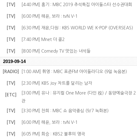
[TV]
[4:40 PM] 홍기 : MBC 2019 추석특집 아이돌스타 선수권대회
[TV]
[6:00 PM] 해윤, 보라 : tvN V-1
[TV]
[6:30 PM] 재윤,다원 : KBS WORLD WE K-POP (OVERSEAS)
[TV]
[7:40 PM] Mnet 더 콜2
[TV]
[8:00 PM] Comedy TV 맛있는 녀석들
2019-09-14
[RADIO]
[1:00 AM] 휘영 : MBC 표준FM 아이돌라디오 (9일 녹음본)
[TV]
[2:30 PM] KBS Joy 차트를 달리는 남자
[3:00 PM] 유나 : 뮤지컬 One More (다인 役) / 동양예술극장 2
[ETC]
관
[TV]
[3:30 PM] 찬희 : MBC 쇼 음악중심 (9/7 녹화본)
[TV]
[6:00 PM] 해윤, 보라 : tvN V-1
[TV]
[6:05 PM] 회승 : KBS2 불후의 명곡