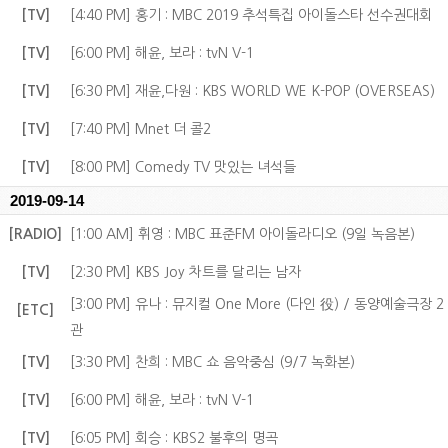
[TV]
[4:40 PM] 홍기 : MBC 2019 추석특집 아이돌스타 선수권대회
[TV]
[6:00 PM] 해윤, 보라 : tvN V-1
[TV]
[6:30 PM] 재윤,다원 : KBS WORLD WE K-POP (OVERSEAS)
[TV]
[7:40 PM] Mnet 더 콜2
[TV]
[8:00 PM] Comedy TV 맛있는 녀석들
2019-09-14
[RADIO]
[1:00 AM] 휘영 : MBC 표준FM 아이돌라디오 (9일 녹음본)
[TV]
[2:30 PM] KBS Joy 차트를 달리는 남자
[3:00 PM] 유나 : 뮤지컬 One More (다인 役) / 동양예술극장 2
[ETC]
관
[TV]
[3:30 PM] 찬희 : MBC 쇼 음악중심 (9/7 녹화본)
[TV]
[6:00 PM] 해윤, 보라 : tvN V-1
[TV]
[6:05 PM] 회승 : KBS2 불후의 명곡