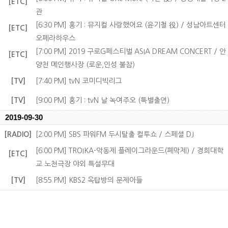
[ETC]
관
[6:30 PM] 홍기 : 뮤지컬 사랑했어요 (윤기철 役) / 성남아트센터
[ETC]
오페라하우스
[7:00 PM] 2019 구로G페스티벌 ASIA DREAM CONCERT / 안
[ETC]
양천 메인행사장 (로운,인성 불참)
[TV]
[7:40 PM] tvN 코미디빅리그
[TV]
[9:00 PM] 홍기 : tvN 날 녹여주오 (특별출연)
2019-09-30
[RADIO]
[2:00 PM] SBS 파워FM 두시탈출 컬투쇼 / 스페셜 DJ
[6:00 PM] TROIKA-악동제 플레이그라운드(폐막제) / 경희대학
[ETC]
교 노천극장 야외 특설무대
[TV]
[8:55 PM] KBS2 옥탑방의 문제아들