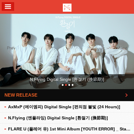
ALL MENU
Previous
Next
N.Flying Digital Single [환절기 (換節期)]
NEW RELEASE
더보기
AxMxP (에이엠피) Digital Single [편의점 불빛 (24 Hours)]
N.Flying (엔플라잉) Digital Single [환절기 (換節期)]
FLARE U (플레어 유) 1st Mini Album [YOUTH ERROR] _ Stationery Kit Ver.