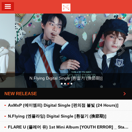
ALL MENU
Previous
Next
FLARE U (플레어 유) 1st Mini Album [YOUTH ERROR]
NEW RELEASE
더보기
AxMxP (에이엠피) Digital Single [편의점 불빛 (24 Hours)]
N.Flying (엔플라잉) Digital Single [환절기 (換節期)]
FLARE U (플레어 유) 1st Mini Album [YOUTH ERROR] _ Stationery Kit Ver.