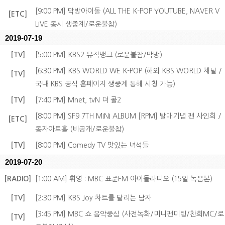
[9:00 PM] 막방아이돌 (ALL THE K-POP YOUTUBE, NAVER V
[ETC]
LIVE 동시 생중계/로운불참)
2019-07-19
[TV]
[5:00 PM] KBS2 뮤직뱅크 (로운불참/막방)
[6:30 PM] KBS WORLD WE K-POP (해외 KBS WORLD 채널 /
[TV]
국내 KBS 공식 홈페이지 생중계 통해 시청 가능)
[TV]
[7:40 PM] Mnet, tvN 더 콜2
[8:00 PM] SF9 7TH MINI ALBUM [RPM] 발매기념 팬 사인회 /
[ETC]
동자아트홀 (비공개/로운불참)
[TV]
[8:00 PM] Comedy TV 맛있는 녀석들
2019-07-20
[RADIO]
[1:00 AM] 휘영 : MBC 표준FM 아이돌라디오 (15일 녹음본)
[TV]
[2:30 PM] KBS Joy 차트를 달리는 남자
[3:45 PM] MBC 쇼 음악중심 (사전녹화/미니팬미팅/찬희MC/로
[TV]