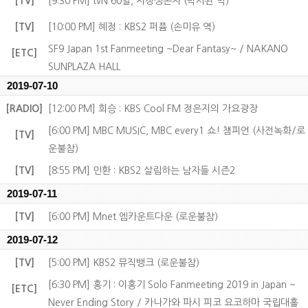
[TV]
[9:30 PM] tvN 60일, 지정생존자 (박시완 역)
[TV]
[10:00 PM] 혜정 : KBS2 퍼퓸 (손미유 역)
SF9 Japan 1st Fanmeeting ~Dear Fantasy~ / NAKANO
[ETC]
SUNPLAZA HALL
2019-07-10
[RADIO]
[12:00 PM] 회승 : KBS Cool FM 정은지의 가요광장
[6:00 PM] MBC MUSIC, MBC every1 쇼! 챔피언 (사전녹화/로
[TV]
운불참)
[TV]
[8:55 PM] 민환 : KBS2 살림하는 남자들 시즌2
2019-07-11
[TV]
[6:00 PM] Mnet 엠카운트다운 (로운불참)
2019-07-12
[TV]
[5:00 PM] KBS2 뮤직뱅크 (로운불참)
[6:30 PM] 홍기 : 이홍기 Solo Fanmeeting 2019 in Japan ~
[ETC]
Never Ending Story / 카나가와 파시 피코 요코하마 국립대홀