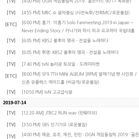
[TV]
[4:00 PM] OGN 게임돌림픽 2019 : 골든카드 (6/17 녹화분)
[TV]
[4:55 PM] MBC 쇼 음악중심 (사전녹화/찬희MC/로운불참)
[6:00 PM] 홍기 : 이홍기 Solo Fanmeeting 2019 in Japan ~
[ETC]
Never Ending Story / 카나가와 파시 피코 요코하마 국립대홀
[TV]
[6:05 PM] KBS2 불후의 명곡 - 전설을 노래하다
[TV]
[6:05 PM] 휘영: KBS2 불후의 명곡 - 전설을 노래하다
[TV]
[7:40 PM] tvN 놀라운 토요일 - 도레미마켓
[8:00 PM] SF9 7TH MINI ALBUM [RPM] 발매기념 팬 사인회 /
[ETC]
신촌 유플렉스 제이드홀 (비공개/로운불참)
[TV]
[10:50 PM] tvN 고교급식왕
2019-07-14
[TV]
[12:20 AM] JTBC2 RUN.wav (런웨이브)
[TV]
[3:50 PM] SBS 인기가요 (로운불참)
[4:00 PM] 해윤, 유주, 채린, 린린 : OGN 게임돌림픽 2019 : 골든
[TV]