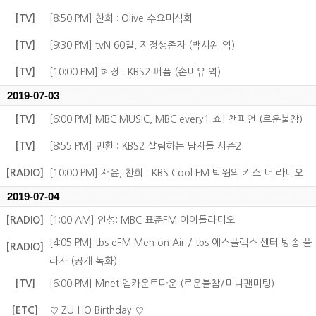
[TV]
[8:50 PM] 찬희 : Olive 수요미식회
[TV]
[9:30 PM] tvN 60일, 지정생존자 (박시완 역)
[TV]
[10:00 PM] 혜정 : KBS2 퍼퓸 (손미유 역)
2019-07-03
[TV]
[6:00 PM] MBC MUSIC, MBC every1 쇼! 챔피언 (로운불참)
[TV]
[8:55 PM] 민환 : KBS2 살림하는 남자들 시즌2
[RADIO]
[10:00 PM] 재윤, 찬희 : KBS Cool FM 박원의 키스 더 라디오
2019-07-04
[RADIO]
[1:00 AM] 인성: MBC 표준FM 아이돌라디오
[4:05 PM] tbs eFM Men on Air / tbs 에스플렉스 센터 방송 플
[RADIO]
라자 (공개 녹화)
[TV]
[6:00 PM] Mnet 엠카운트다운 (로운불참/미니팬미팅)
[ETC]
♡ ZU HO Birthday ♡