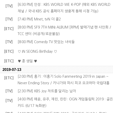
[6:30 PM] 인성 : KBS WORLD WE K-POP (해외 KBS WORLD
[TV]
채널 / 국내 KBS 공식 홈페이지 생중계 통해 시청 가능)
[TV]
[7:40 PM] Mnet, tvN 더 콜2
[8:00 PM] SF9 7TH MINI ALBUM [RPM] 발매기념 팬 사인회 /
[ETC]
TCC 센터 (비공개/로운불참)
[TV]
[8:00 PM] Comedy TV 맛있는 녀석들
[ETC]
♡ IN SEONG Birthday ♡
[ETC]
♥ 훈 생일 ♥
2019-07-13
[2:00 PM] 홍기 : 이홍기 Solo Fanmeeting 2019 in Japan ~
[ETC]
Never Ending Story / 카나가와 파시 피코 요코하마 국립대홀
[TV]
[2:30 PM] KBS Joy 차트를 달리는 남자
[4:00 PM] 해윤, 유주, 채린, 린린 : OGN 게임돌림픽 2019 : 골든
[TV]
카드 (6/17 녹화분)