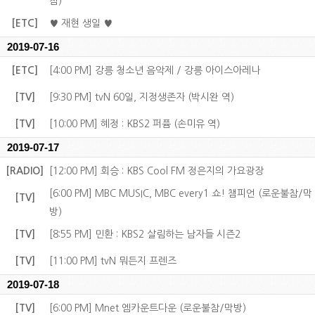
참)
[ETC]
♥ 재현 생일 ♥
2019-07-16
[ETC]
[4:00 PM] 강릉 청소년 음악제 / 강릉 아이스아레나
[TV]
[9:30 PM] tvN 60일, 지정생존자 (박시완 역)
[TV]
[10:00 PM] 혜정 : KBS2 퍼퓸 (손미유 역)
2019-07-17
[RADIO]
[12:00 PM] 회승 : KBS Cool FM 정은지의 가요광장
[6:00 PM] MBC MUSIC, MBC every1 쇼! 챔피언 (로운불참/막
[TV]
방)
[TV]
[8:55 PM] 민환 : KBS2 살림하는 남자들 시즌2
[TV]
[11:00 PM] tvN 뭐든지 프렌즈
2019-07-18
[TV]
[6:00 PM] Mnet 엠카운트다운 (로운불참/막방)