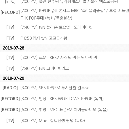
[ETC]
[7:00 PM] 울진 한수원 뮤직팜페스티벌 / 울진 엑스포공원
[7:00 PM] K-POP 슈퍼콘서트 MBC '쇼! 음악중심' / 보령 머드랜
[RECORD]
드 K-POP무대 (녹화/로운불참)
[TV]
[7:40 PM] tvN 놀라운 토요일 - 도레미마켓
[TV]
[10:50 PM] tvN 고교급식왕
2019-07-28
[TV]
[5:00 PM] 로운 : KBS2 사장님 귀는 당나귀 귀
[TV]
[7:40 PM] tvN 코미디빅리그
2019-07-29
[RADIO]
[3:00 PM] SBS 파워FM 두시탈출 컬투쇼
[RECORD]
[3:00 PM] 인성 : KBS WORLD WE K-POP (녹화)
[RECORD]
[6:00 PM] 휘영 : MBC 표준FM 아이돌라디오 (녹음)
[TV]
[8:00 PM] Mnet 컴백전쟁 퀸덤 (녹화)