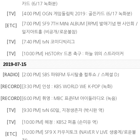
카드 (6/17 녹화분)
[TV]
[4:00 PM] OGN 게임돌림픽 2019 : 골든카드 (6/17 녹화분)
[7:00 PM] SF9 7TH MINI ALBUM [RPM] 발매기념 팬 사인회 /
[ETC]
일지아트홀 (비공개/로운불참)
[TV]
[7:40 PM] tvN 코미디빅리그
[TV]
[10:00 PM] HISTORY 드론 축구 : 하늘 위의 스트라이커
2019-07-15
[RADIO]
[2:00 PM] SBS 파워FM 두시탈출 컬투쇼 / 스페셜 DJ
[RECORD]
[3:30 PM] 인성 : KBS WORLD WE K-POP (녹화)
[RECORD]
[6:00 PM] 휘영 : MBC 표준FM 아이돌라디오 (녹음)
[TV]
[9:30 PM] tvN 60일, 지정생존자 (박시완 역)
[TV]
[10:00 PM] 혜정 : KBS2 퍼퓸 (손미유 역)
[10:00 PM] SF9 X 카우치토크 (NAVER V LIVE 생중계/로운불
[ETC]