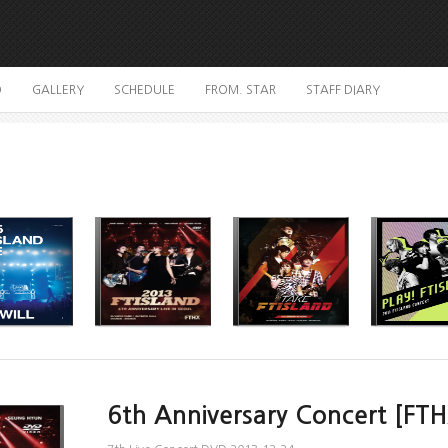
O
GALLERY
SCHEDULE
FROM. STAR
STAFF DIARY
6th Anniversary Concert [FTH