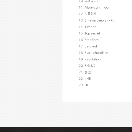
10. 고백합니다
11. Always with you
12. 지독하게
13. Shiawa theory (KR)
14. Time to
15. Top secret
16. Freedom
17. Beloved
18. Black chocolate
19. Revolution
20. 사랑앓이
21. 좋겠어
22. 바래
23. LIFE