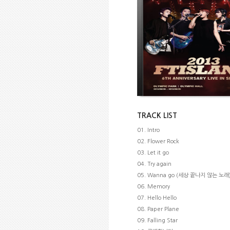
TRACK LIST
01. Intro
02. Flower Rock
03. Let it go
04. Try again
05. Wanna go (세상 끝나지 않는 노래
06. Memory
07. Hello Hello
08. Paper Plane
09. Falling Star