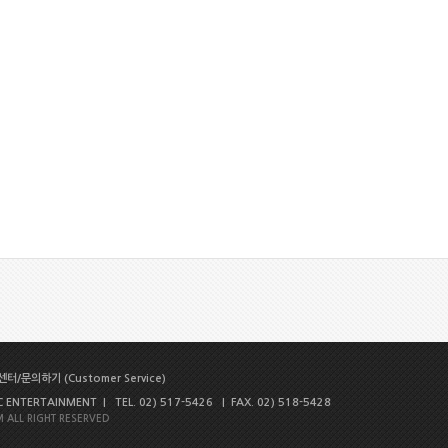
터/문의하기 (Customer Service)
NTERTAINMENT | TEL. 02) 517-5426 | FAX. 02) 518-5428
 ALL RIGHT RESERVED