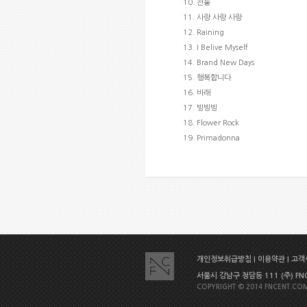
10. 천둥
11. 사랑 사랑 사랑
12. Raining
13. I Belive Myself
14. Brand New Days
15. 행복합니다
16. 바래
17. 빙빙빙
18. Flower Rock
19. Primadonna
개인정보취급방침
|
이용약관
|
고객센
서울시 강남구 청담동 111 (주) FNC E
COPYRIGHT © 2014 FNCENT.COM