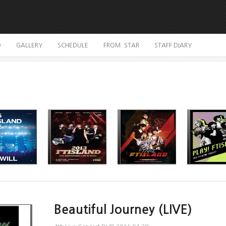
O
GALLERY
SCHEDULE
FROM. STAR
STAFF DIARY
Beautiful Journey (LIVE)