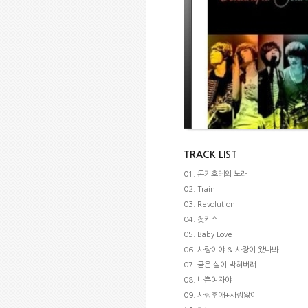
TRACK LIST
01. 돈키호테의 노래
02. Train
03. Revolution
04. 첫키스
05. Baby Love
06. 사랑이야 & 사랑이 왔나봐
07. 굳은 살이 박혀버려
08. 나쁜여자야
09. 사랑후애+사랑앓이