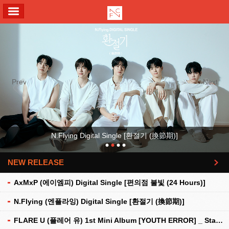
ALL MENU
Previous
Next
N.Flying Digital Single [환절기 (換節期)]
NEW RELEASE
더보기
AxMxP (에이엠피) Digital Single [편의점 불빛 (24 Hours)]
N.Flying (엔플라잉) Digital Single [환절기 (換節期)]
FLARE U (플레어 유) 1st Mini Album [YOUTH ERROR] _ Stationery Kit Ver.