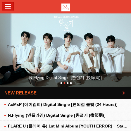
ALL MENU
Previous
Next
N.Flying Digital Single [환절기 (換節期)]
NEW RELEASE
더보기
AxMxP (에이엠피) Digital Single [편의점 불빛 (24 Hours)]
N.Flying (엔플라잉) Digital Single [환절기 (換節期)]
FLARE U (플레어 유) 1st Mini Album [YOUTH ERROR] _ Stationery Kit Ver.