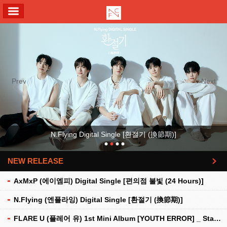
ALL MENU
Previous
Next
N.Flying Digital Single [환절기 (換節期)]
NEW RELEASE
더보기
AxMxP (에이엠피) Digital Single [편의점 불빛 (24 Hours)]
N.Flying (엔플라잉) Digital Single [환절기 (換節期)]
FLARE U (플레어 유) 1st Mini Album [YOUTH ERROR] _ Stationery Kit Ver.