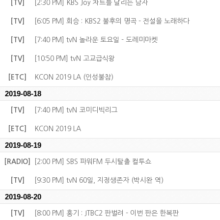
[TV]
[2:30 PM] KBS Joy 차트를 달리는 남자
[TV]
[6:05 PM] 회승 : KBS2 불후의 명곡 - 전설을 노래하다
[TV]
[7:40 PM] tvN 놀라운 토요일 - 도레미마켓
[TV]
[10:50 PM] tvN 고교급식왕
[ETC]
KCON 2019 LA (인성불참)
2019-08-18
[TV]
[7:40 PM] tvN 코미디빅리그
[ETC]
KCON 2019 LA
2019-08-19
[RADIO]
[2:00 PM] SBS 파워FM 두시탈출 컬투쇼
[TV]
[9:30 PM] tvN 60일, 지정생존자 (박시완 역)
2019-08-20
[TV]
[8:00 PM] 홍기 : JTBC2 판벌려 - 이번 판은 한복판