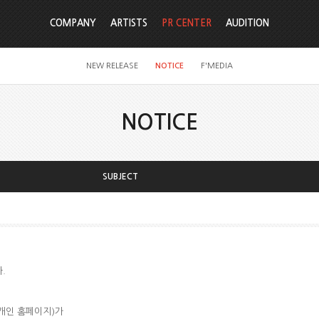
COMPANY
ARTISTS
PR CENTER
AUDITION
NEW RELEASE
NOTICE
F'MEDIA
NOTICE
SUBJECT
.
 개인 홈페이지)가