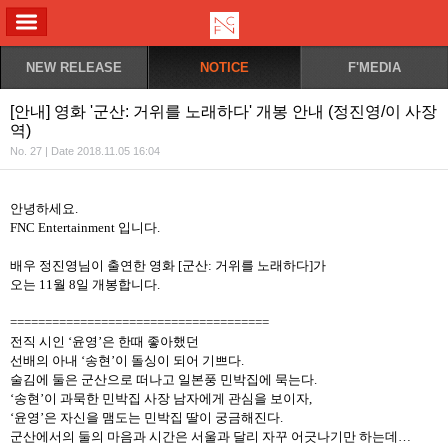
ALL MENU
NEW RELEASE
NOTICE
F'MEDIA
[안내] 영화 '군산: 거위를 노래하다' 개봉 안내 (정진영/이 사장
역)
No. 27 | Date 2018.11.05 16:04
안녕하세요
.
FNC Entertainment
입니다
.
배우 정진영님이 출연한 영화
[
군산
:
거위를 노래하다
]
가
오는
11
월
8
일 개봉합니다
.
=====================================
전직 시인
‘
윤영
’
은 한때 좋아했던
선배의 아내
‘
송현
’
이 돌싱이 되어 기쁘다
.
술김에 둘은 군산으로 떠나고 일본풍 민박집에 묵는다
.
‘
송현
’
이 과묵한 민박집 사장 남자에게 관심을 보이자
,
‘
윤영
’
은 자신을 맴도는 민박집 딸이 궁금해진다
.
군산에서의 둘의 마음과 시간은 서울과 달리 자꾸 어긋나기만 하는데
…