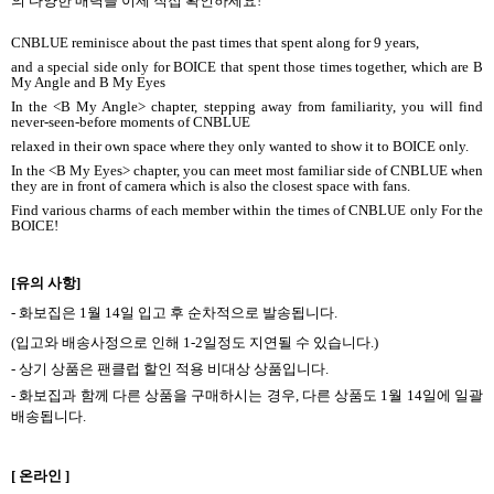
의 다양한 매력을 이제 직접 확인하세요
!
CNBLUE reminisce about the past times that spent along for 9 years,
and a special side only for BOICE that spent those times together, which are B
My Angle and B My Eyes
In the <B My Angle> chapter, stepping away from familiarity, you will find
never-seen-before moments of CNBLUE
relaxed in their own space where they only wanted to show it to BOICE only.
In the <B My Eyes> chapter, you can meet most familiar side of CNBLUE when
they are in front of camera which is also the closest space with fans.
Find various charms of each member within the times of CNBLUE only For the
BOICE!
[
유의 사항
]
-
화보집은
1
월
14
일 입고 후 순차적으로 발송됩니다
.
(
입고와 배송사정으로 인해
1-2
일정도 지연될 수 있습니다
.)
-
상기 상품은 팬클럽 할인 적용 비대상 상품입니다
.
-
화보집과 함께 다른 상품을 구매하시는 경우
,
다른 상품도
1
월
14
일에 일괄
배송됩니다
.
[
온라인
]