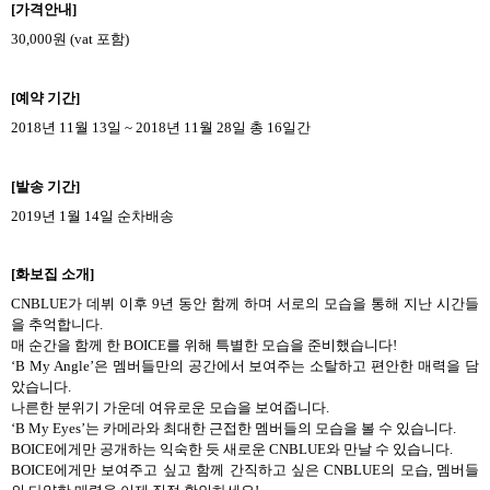
[
가격안내
]
30,000
원
(vat
포함
)
[
예약 기간
]
2018
년
11
월
13
일
~ 2018
년
11
월
28
일 총
16
일간
[
발송 기간
]
2019
년
1
월
14
일 순차배송
[
화보집 소개
]
CNBLUE
가 데뷔 이후
9
년 동안 함께 하며 서로의 모습을 통해 지난 시간들
을 추억합니다
.
매 순간을 함께 한
BOICE
를 위해 특별한 모습을 준비했습니다
!
‘
B My Angle’
은 멤버들만의 공간에서 보여주는 소탈하고 편안한 매력을 담
았습니다
.
나른한 분위기 가운데 여유로운 모습을 보여줍니다
.
‘
B My Eyes’
는 카메라와 최대한 근접한 멤버들의 모습을 볼 수 있습니다
.
BOICE
에게만 공개하는 익숙한 듯 새로운
CNBLUE
와 만날 수 있습니다
.
BOICE
에게만 보여주고 싶고 함께 간직하고 싶은
CNBLUE
의 모습
,
멤버들