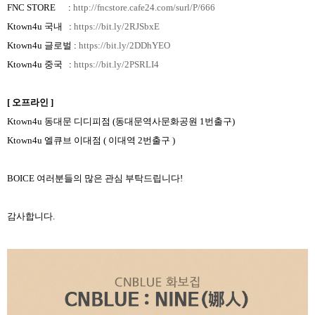
FNC STORE
:
http://fncstore.cafe24.com/surl/P/666
Ktown4u
국내
:
https://bit.ly/2RJSbxE
Ktown4u
글로벌
:
https://bit.ly/2DDhYEO
Ktown4u
중국
:
https://bit.ly/2PSRLI4
[
오프라인
]
Ktown4u
동대문 디디피점
(
동대문역사문화공원
1
번출구
)
Ktown4u
엘큐브 이대점
(
이대역
2
번출구
)
BOICE
여러분들의 많은 관심 부탁드립니다
!
감사합니다
.