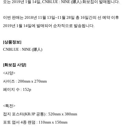
오는
2019
년
1
월
14
일
, CNBLUE : NINE (
娜人
)
화보집이 발매됩니다
.
이번 판매는
2018
년
11
월
13
일
~11
월
28
일 총
16
일간의 선 예약 이후
2019
년
1
월
14
일에 발매되어 순차적으로 발송됩니다
.
[
상품정보
]
CNBLUE : NINE (
娜人
)
[
화보집 사양
]
<
사양
>
사이즈
: 200mm x 270mm
페이지 수
: 152p
<
특전
>
접지 포스터
(KR/JP
공통
) : 520mm x 380mm
포토 엽서
4
종 랜덤
: 110mm x 150mm