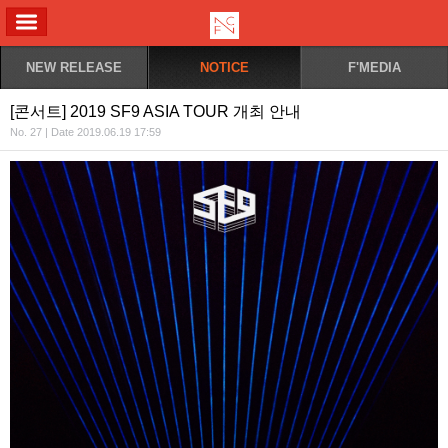
ALL MENU
NEW RELEASE
NOTICE
F'MEDIA
[콘서트] 2019 SF9 ASIA TOUR 개최 안내
No. 27 | Date 2019.06.19 17:59