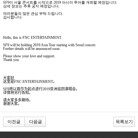
SF9
이 서울 콘서트를 시작으로
2019
아시아 투어를 개최할 예정입니다
.
상세 정보는 추후 공지 예정입니다
.
여러분들의 많은 관심 부탁 드립니다
.
감사합니다
.
Hello, this is FNC ENTERTAINMENT.
SF9 will be holding 2019 Asia Tour starting with Seoul concert.
Further details will be announced soon.
Please show your love and support.
Thank you.
大家好
,
这
里是
FNC ENTERTAINMENT
。
SF9
将
以首
尔
为
起点
进
行
2019
亚
洲巡回演唱
会
。
详
情
将另
行告知。
请
大家多多期待。
谢谢
大家。
이전글
다음글
목록보기