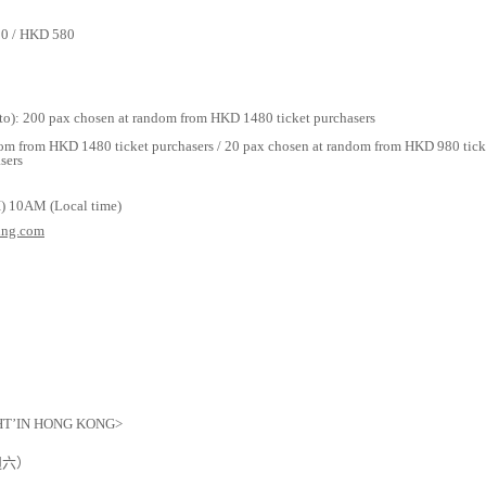
80 / HKD 580
oto): 200 pax chosen at random from HKD
1480
ticket purchasers
dom from HKD 1480 ticket purchasers /
20 pax chosen at random from HKD 980 ticke
sers
I) 10AM (Local time)
ing.com
IGHT’IN HONG KONG>
週六
）