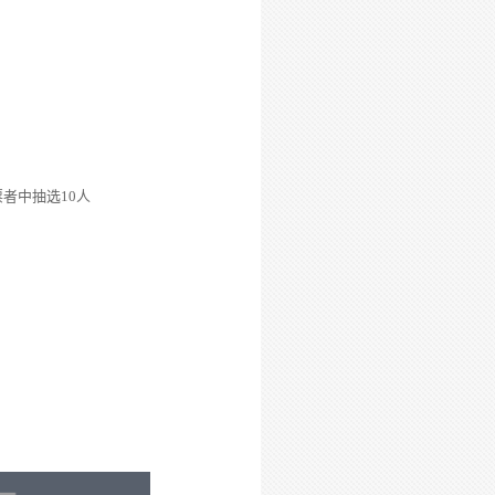
票者中抽选
10
人