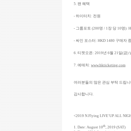
5.
팬 혜택
-
하이터치
:
전원
-
그룹포토
(200
명
/ 1
장 당
10
명
): 
-
싸인 포스터
: HKD 1480
구매자 
6.
티켓오픈
: 2019
년
6
월
21
일
(
금
)
7.
예매처
:
www.hkticketing.com
여러분들의 많은 관심 부탁 드립
감사합니다
.
<2019 N.Flying LIVE‘UP ALL NI
th
1. Date: August 10
, 2019 (SAT)