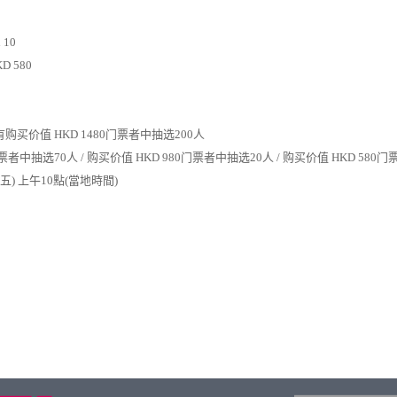
）
l 10
KD 580
有
购买价值
HKD
1480
门票者中抽选
200
人
票者中抽选
70
人
/
购买价值
HKD
980
门票者中抽选
20
人
/
购买价值
HKD
580
门
五
)
上午
10
點
(
當地時間
)