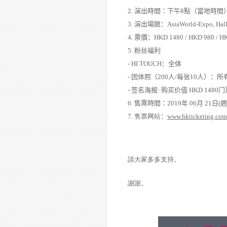
2.
演出時間
：
下午
8
點
（
當地時間
3.
演出場館
：
AsiaWorld-Expo, Hal
4.
票價
：
HKD
1480 / HKD 980 / H
5.
粉
丝
福利
-
HI TOUCH
：
全体
-
团体照
（
200
人
/
每
张
10
人
）：
所
-
签
名海
报
:
购买价值
HKD
1480
门
6.
售票時間
：
2019
年
06
月
21
日
(
週
7.
售票
网
站
：
www.hkticketing.com
請大家多多支持
。
謝謝
。