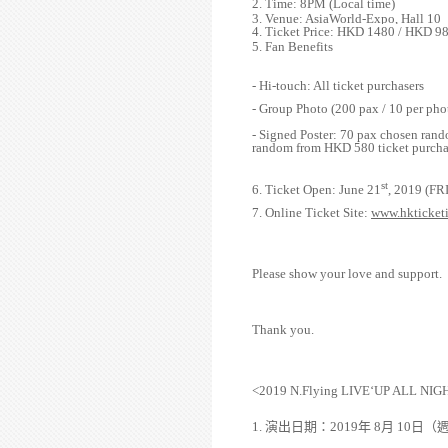
2. Time: 8PM (Local time)
3. Venue:
AsiaWorld-Expo, Hall 10
4. Ticket Price: HKD
1480 / HKD 9
5. Fan Benefits
- Hi-touch: All ticket purchasers
- Group Photo (200 pax / 10 per ph
- Signed Poster: 70 pax chosen ran
random from HKD 580 ticket purcha
st
6. Ticket Open: June 21
, 2019 (FR
7. Online Ticket Site:
www.hkticket
Please show your love and support.
Thank you.
<2019 N.Flying LIVE‘UP ALL N
1.
演出日期
：
2019
年
8
月
10
日
（