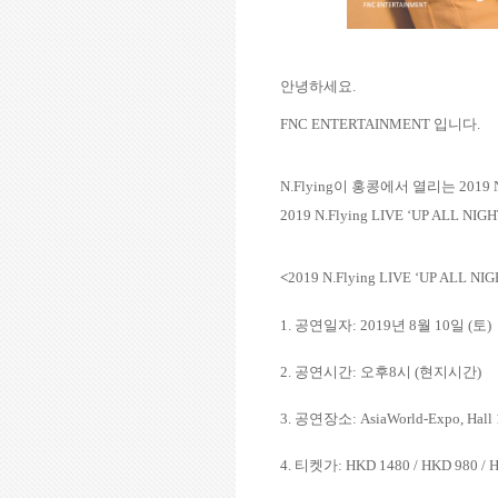
안녕하세요.
FNC ENTERTAINMENT
입니다
.
N.Flying
이 홍콩에서 열리는
2019 
2019 N.Flying LIVE ‘UP ALL NI
<
2019 N.Flying LIVE ‘UP ALL N
1.
공연일자
: 2019
년
8
월
10
일
(
토
)
2.
공연시간
:
오후
8
시
(
현지시간
)
3.
공연장소
: AsiaWorld-Expo, Hall
4.
티켓가
: HKD
1480 / HKD 980 / 