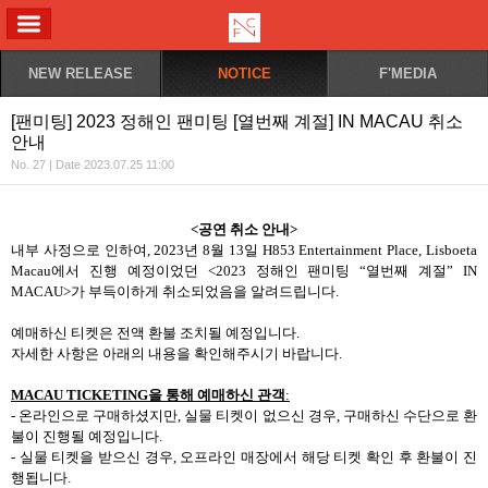
ALL MENU
NEW RELEASE
NOTICE
F'MEDIA
[팬미팅] 2023 정해인 팬미팅 [열번째 계절] IN MACAU 취소
안내
No. 27 | Date 2023.07.25 11:00
<
공연 취소 안내
>
내부 사정으로 인하여
, 2023
년
8
월
13
일
H853 Entertainment Place, Lisboeta
Macau
에서 진행 예정이었던
<2023
정해인 팬미팅
“
열번째 계절
” IN
MACAU>
가 부득이하게 취소되었음을 알려드립니다
.
예매하신 티켓은 전액 환불 조치될 예정입니다
.
자세한 사항은 아래의 내용을 확인해주시기 바랍니다
.
MACAU
TICKETING
을 통해 예매하신 관객
:
-
온라인으로 구매하셨지만
,
실물 티켓이 없으신 경우
,
구매하신 수단으로 환
불이 진행될 예정입니다
.
-
실물 티켓을 받으신 경우
,
오프라인 매장에서 해당 티켓 확인 후 환불이 진
행됩니다
.