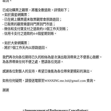
取消。
已成功購票之觀眾，將獲全數退款。詳情如下；
•
如於廣星網購票：
-
已在網上購票還未取票觀眾會原路退回；
-
已取票的觀眾需要持門票到門市退；
-
微信和支付寶支付之退款約
15
個工作天到賬；
-
信用卡支付之退款約
4-6
個星期到賬。
•
如於大麥網購票：
-
將於
7
個工作天內以原路退回。
我們再次向各位期待已久的粉絲為是次演出取消帶來之不便衷心致歉。
為各界帶來任何不便之處，懇請各位見諒。
感謝各位對藝人的支持，希望日後能為各位帶來更精彩的演出。
如有任何疑問，請發送電郵至
WANXING.mo.ltd@gmail.com
查詢。
謝謝
<Announcement of Performance Cancellation>