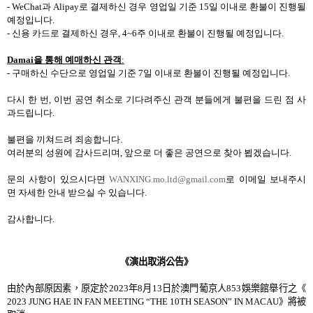
- WeChat
과
Alipay
로 결제하신 경우 영업일 기준
15
일 이내로 환불이 진행될
예정입니다
.
-
신용 카드로 결제하신 경우
, 4~6
주 이내로 환불이 진행될 예정입니다
.
Damai
을 통해
예매하신 관객
:
-
구매하신 수단으로 영업일 기준
7
일 이내로 환불이 진행될 예정입니다
.
다시 한 번
,
이번 공연 취소로 기다려주신 관객 분들에게 불편을 드린 점 사
과드립니다
.
불편을 끼쳐드려 죄송합니다
.
여러분의 성원에 감사드리며
,
앞으로 더 좋은 공연으로 찾아 뵙겠습니다
.
문의 사항이 있으시다면
WANXING.mo.ltd@gmail.com
로 이메일 보내주시
면 자세한 안내 받으실 수 있습니다
.
감사합니다
.
《演出取消公告》
由於內部原因素，原定於
2023
年
8
月
13
日於澳門葡京人
853
娛樂館舉行之《
2023 JUNG HAE IN FAN MEETING
“
THE 10TH SEASON
”
IN MACAU
》將被