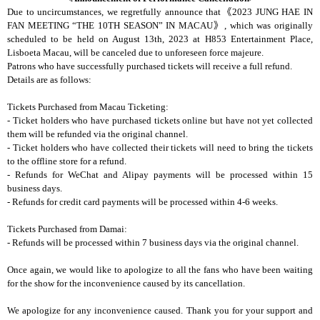
Due to uncircumstances, we regretfully announce that
《
2023 JUNG HAE IN
FAN MEETING
“
THE 10TH SEASON” IN MACAU
》
, which was originally
scheduled to be held on August 13th, 2023 at H853 Entertainment Place,
Lisboeta Macau, will be canceled due to unforeseen force majeure.
Patrons who have successfully purchased tickets will receive a full refund.
Details are as follows:
Tickets Purchased from Macau Ticketing:
- Ticket holders who have purchased tickets online but have not yet collected
them will be refunded via the original channel.
- Ticket holders who have collected their tickets will need to bring the tickets
to the offline store for a refund.
- Refunds for WeChat and Alipay payments will be processed within 15
business days.
- Refunds for credit card payments will be processed within 4-6 weeks.
Tickets Purchased from Damai:
- Refunds will be processed within 7 business days via the original channel.
Once again, we would like to apologize to all the fans who have been waiting
for the show for the inconvenience caused by its cancellation.
We apologize for any inconvenience caused. Thank you for your support and