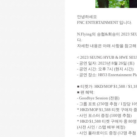
안녕하세요
FNC ENTERTAINMENT
입니다
.
N.Flying
의 승협
&
회승이
2023 SE
다
.
자세한 내용은 아래 사항을 참고해
< 2023 SEUNG HYUB & HWE SEUN
-
공연 일자
: 2023
년
8
월
26
일
(
토
)
-
공연 시간
:
오후
7
시
(
현지 시간
)
-
공연 장소
:
H853 Entertainment Pl
■ 티켓가
: HKD/MOP $1,588
/ $1,1
■ 팬 혜택
:
- Goodbye Session (
전원
)
-
그룹 포토
(250
명 추첨
/ 1
장당
10
* HKD/MOP $1,588
티켓 구매자 
-
사인 포스터 증정
(100
명 추첨
)
* HKD $1,588
티켓 구매자 중
80
명
(
사전 사인
/
스탭 배부 예정
)
-
사인 폴라로이드 증정
(12
명 추첨