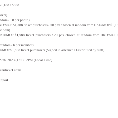
$1,188 / $888
sers)
ndom / 10 per photo)
KD/MOP $1,588 ticket purchasers / 50 pax chosen at random from HKD/MOP $1,188
random)
KD/MOP $1,588 ticket purchasers / 20 pax chosen at random from HKD/MOP $1
 random / 6 per member)
MOP $1,588 ticket purchasers (Signed in advance / Distributed by staff)
 27th, 2023 (Thu) 12PM (Local Time)
acauticket.com/
upport.