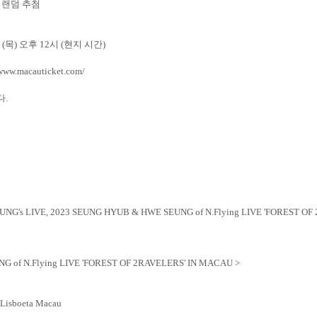
 랜덤 추첨
일
(
목
)
오후
12
시
(
현지 시간
)
/www.macauticket.com/
다
.
UNG's LIVE,
2023 SEUNG HYUB & HWE SEUNG of N.Flying LIVE 'FOREST OF 
G of N.Flying LIVE 'FOREST OF 2RAVELERS' IN MACAU >
 Lisboeta Macau