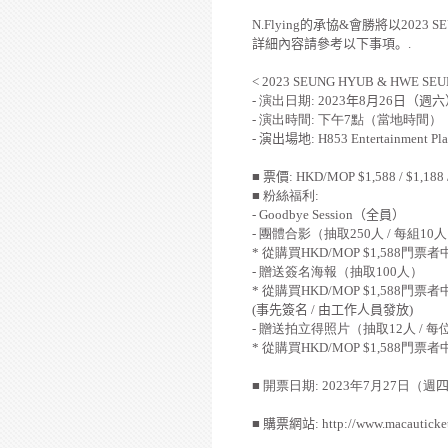
N.Flying
的承協
&
會勝將以
2023 S
詳細內容請參考以下事項。
.
< 2023 SEUNG HYUB & HWE SEUNG
-
演出日期
: 2023
年
8
月
26
日（週六
-
演出時間
:
下午
7
點（當地時間）
-
演出場地
:
H853 Entertainment Pla
■
票價
: HKD/MOP $1,588 / $1,188 
■ 粉絲福利
:
- Goodbye Session
（全員）
-
團體合影（抽取
250
人
/
每組
10
人
*
從購買
HKD/MOP $1,588
門票者
-
贈送簽名海報（抽取
100
人）
*
從購買
HKD/MOP $1,588
門票者
(
事先簽名
/
由工作人員發放
)
-
贈送拍立得照片（抽取
12
人
/
每
*
從購買
HKD/MOP $1,588
門票者
■ 開票日期
: 2023
年
7
月
27
日（週
■
購票網站
:
http://www.macauticke