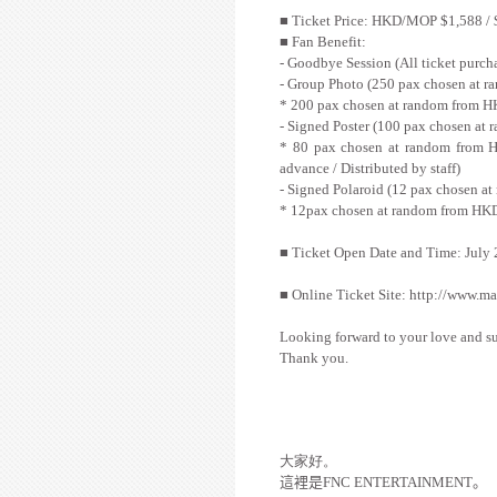
■
Ticket Price: HKD/MOP $1,588
/ 
■
Fan Benefit:
- Goodbye Session (All ticket purcha
- Group Photo (250 pax chosen at ra
* 200 pax chosen at random from H
- Signed Poster (100 pax chosen at 
* 80 pax chosen at random from H
advance / Distributed by staff)
- Signed Polaroid (12 pax chosen at
* 12pax chosen at random from HKD/
■
Ticket Open Date and Time: July
■
Online Ticket Site: http://www.m
Looking forward to your love and s
Thank you.
大家好。
這裡是
FNC ENTERTAINMENT
。