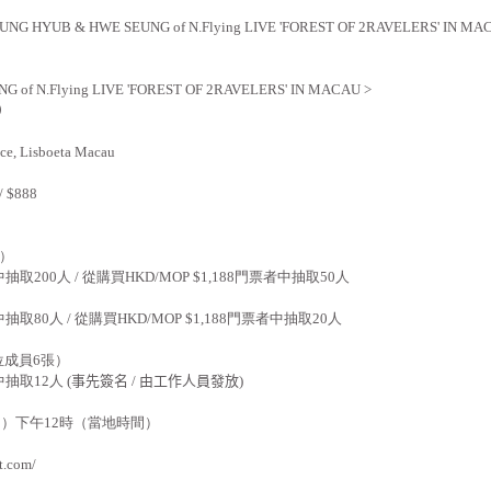
EUNG HYUB & HWE SEUNG of N.Flying LIVE 'FOREST OF 2RAVELERS' IN MA
 of N.Flying LIVE 'FOREST OF 2RAVELERS' IN
MACAU
>
）
ce, Lisboeta Macau
/ $888
）
中抽取
200
人
/
從購買
HKD/MOP $1,188
門票者中抽取
50
人
中抽取
80
人
/
從購買
HKD/MOP $1,188
門票者中抽取
20
人
位成員
6
張）
中抽取
12
人
(
事先簽名
/
由工作人員發放
)
四
）下午
12
時（當地時間）
t.com/