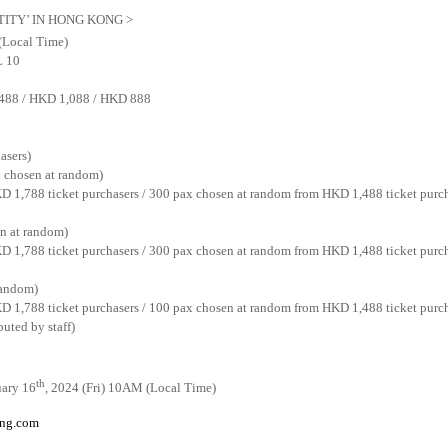
ITY’ IN HONG KONG >
 (Local Time)
 10
,488 / HKD 1,088 / HKD 888
asers)
 chosen at random)
 1,788 ticket purchasers / 300 pax chosen at random from HKD 1,488 ticket purch
n at random)
 1,788 ticket purchasers / 300 pax chosen at random from HKD 1,488 ticket purch
random)
D 1,788 ticket purchasers / 100 pax chosen at random from HKD 1,488 ticket pur
uted by staff)
th
uary 16
, 2024 (Fri) 10AM (Local Time)
ing.com