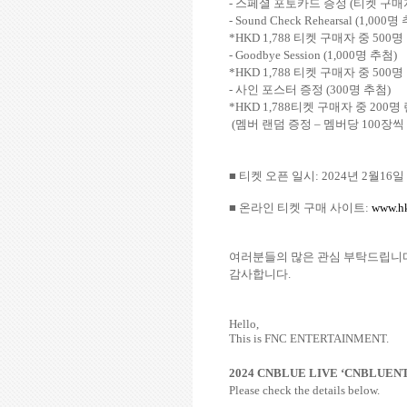
-
스페셜 포토카드 증정
(
티켓 구매
- Sound Check Rehearsal (1,000
명 
*HKD 1,788
티켓 구매자 중
500
명
- Goodbye Session (1,000
명 추첨
)
*HKD 1,788
티켓 구매자 중
500
명
-
사인 포스터 증정
(300
명 추첨
)
*HKD 1,788
티켓 구매자 중
200
명
(
멤버 랜덤 증정
–
멤버당
100
장씩
■ 티켓 오픈 일시
: 2024
년
2
월
16
일
■ 온라인 티켓 구매 사이트
:
www.hk
여러분들의 많은 관심 부탁드립니
감사합니다
.
Hello,
This is FNC ENTERTAINMENT.
2024 CNBLUE LIVE ‘CNBLUEN
Please check the details below.