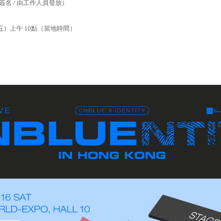
簽名
/
由工作人員發放）
五
）上午
10
點（當地時間）