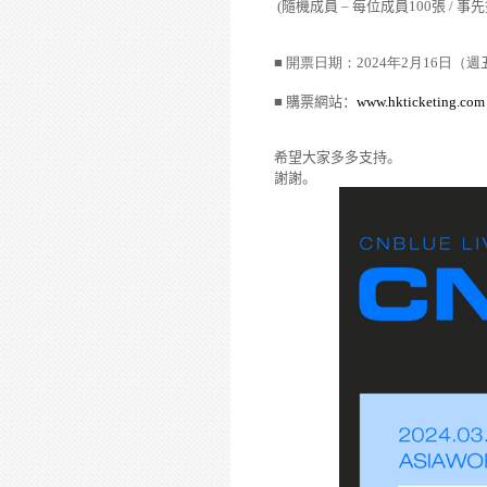
(
隨機成員
–
每位成員
100
張
/
事先
■ 開票日期：
2024
年
2
月
16
日（週
■
購票網站：
www.hkticketing.com
希望大家多多支持。
謝謝。