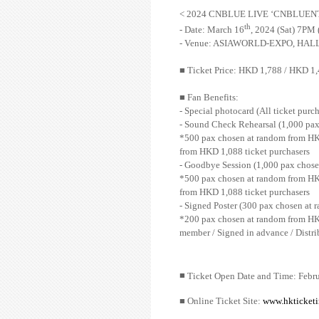
< 2024 CNBLUE LIVE ‘CNBLUENT
th
- Date: March 16
, 2024 (Sat) 7PM
- Venue: ASIAWORLD-EXPO, HALL
■
Ticket Price: HKD 1,788 / HKD 1
■
Fan Benefits:
- Special photocard (All ticket purch
- Sound Check Rehearsal (1,000 pax
*500 pax chosen at random from HKD
from HKD 1,088 ticket purchasers
- Goodbye Session (1,000 pax chose
*500 pax chosen at random from HKD
from HKD 1,088 ticket purchasers
- Signed Poster (300 pax chosen at 
*200 pax chosen at random from HK
member / Signed in advance / Distrib
■
Ticket Open Date and Time: Febr
■
Online Ticket Site:
www.hkticket