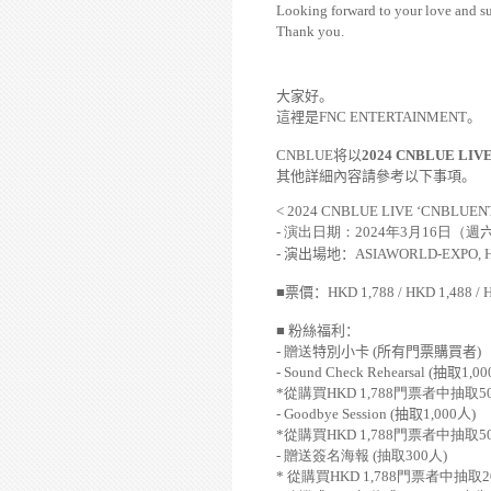
Looking forward to your love and s
Thank you.
大家好。
這裡是
FNC ENTERTAINMENT
。
CNBLUE
将以
2024 CNBLUE LIV
其他詳細內容請參考以下事項。
< 2024 CNBLUE LIVE ‘CNBLUEN
-
演出日期：
2024
年
3
月
16
日（週
-
演出場地：
ASIAWORLD-EXPO, 
■
票價：
HKD 1,788 / HKD 1,488 / 
■
粉絲福利：
-
贈送
特別小卡
(
所有門票購買者
)
- Sound Check Rehearsal (
抽取
1,00
*
從購買
HKD 1,788
門票者中抽取
5
- Goodbye Session (
抽取
1,000
人
)
*
從購買
HKD 1,788
門票者中抽取
5
-
贈送簽名海報
(
抽取
300
人
)
*
從購買
HKD 1,788
門票者中抽取
2