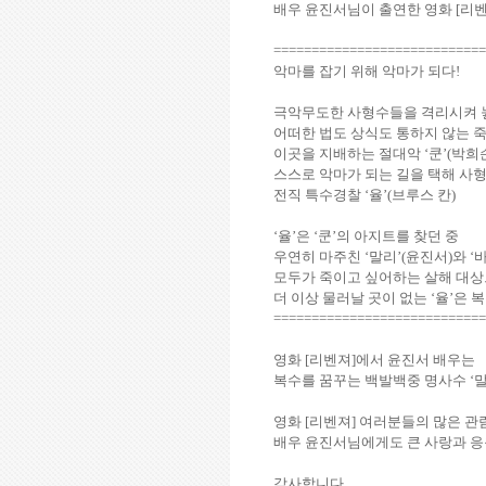
배우 윤진서님이 출연한 영화
[
리
============================
악마를 잡기 위해 악마가 되다
!
극악무도한 사형수들을 격리시켜 
어떠한 법도 상식도 통하지 않는 
이곳을 지배하는 절대악
‘
쿤
’(
박희
스스로 악마가 되는 길을 택해 사
전직 특수경찰
‘
율
’(
브루스 칸
)
‘
율
’
은
‘
쿤
’
의 아지트를 찾던 중
우연히 마주친
‘
말리
’(
윤진서
)
와
‘
모두가 죽이고 싶어하는 살해 대
더 이상 물러날 곳이 없는
‘
율
’
은 
============================
영화
[
리벤져
]
에서 윤진서 배우는
복수를 꿈꾸는 백발백중 명사수
‘
영화
[
리벤져
]
여러분들의 많은 관
배우 윤진서님에게도 큰 사랑과 응
감사합니다
.