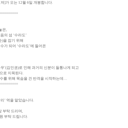
벤져
]
가
오는
12
월
6
일 개봉합니다
.
=========
놓은
,
죽음의 섬
‘
수라도
’
순
)
을 잡기 위해
형수가 되어
‘
수라도
’
에 들어온
바우
’(
김인권
)
로 인해 과거의 신분이 들통나게 되고
상으로 지목된다
.
복수를 위해 목숨을 건 반격을 시작하는데
…
=========
말리
’
역을 맡았습니다
.
람 부탁 드리며
,
원 부탁 드립니다
.