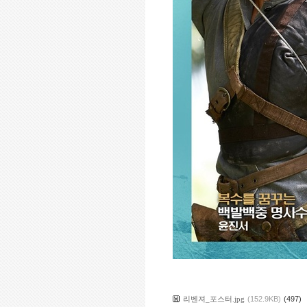
리벤져_포스터.jpg
(152.9KB)
(497)