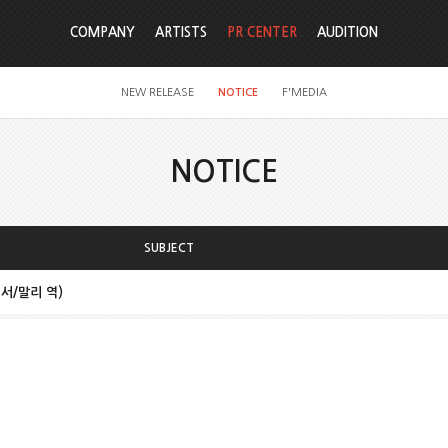
COMPANY
ARTISTS
PR CENTER
AUDITION
NEW RELEASE
NOTICE
F'MEDIA
NOTICE
SUBJECT
진서/말리 역)