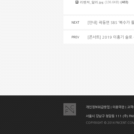
리벤져_말리.jpg
(136.6KB)
(483)
[안내] 곽동연 SBS ‘복수가
NEXT
[콘서트] 2019 이홍기 솔
PREV
개인정보취급방침
|
이용약관
|
고객센
서울시 강남구 청담동 111 (주) FNC E
COPYRIGHT © 2014 FNCENT.COM