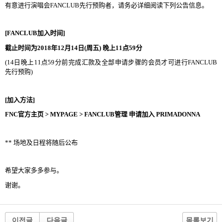
有意进行演唱会
FANCLUB
先行预购者，请务必详细阅读下列公告信息。
[FANCLUB
加入时间
]
截止时间为
2018
年
12
月
14
日
(
周五
)
晚上
11
点
59
分
(14
日晚上
11
点
59
分前完成汇款及全部申请步骤的会员才可进行
FANCLUB
先行预购
)
[
加入方法
]
FNC
官方主页
> MYPAGE > FANCLUB
管理 申请加入
PRIMADONNA
**
场地及日程将随后公布
希望大家多多参与。
谢谢。
이전글
다음글
목록보기