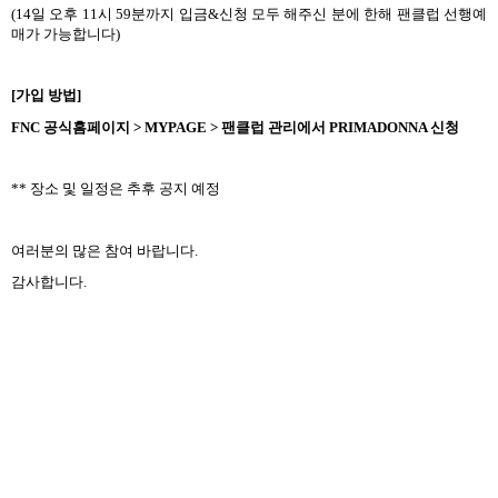
(14
일 오후
11
시
59
분까지 입금
&
신청 모두 해주신 분에 한해 팬클럽 선행예
매가 가능합니다
)
[
가입 방법
]
FNC
공식홈페이지
> MYPAGE >
팬클럽 관리에서
PRIMADONNA
신청
**
장소 및 일정은 추후 공지 예정
여러분의 많은 참여 바랍니다
.
감사합니다
.