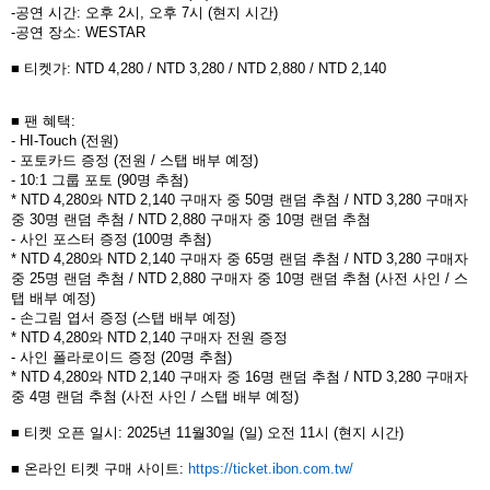
-
공연 시간
:
오후
2
시
,
오후
7
시
(
현지 시간
)
-
공연 장소
: WESTAR
■
티켓가
: NTD 4,280 / NTD 3,280 / NTD 2,880 /
NTD 2,140
■
팬 혜택
:
- HI-Touch (
전원
)
-
포토카드 증정
(
전원
/
스탭 배부 예정
)
- 10:1
그룹 포토
(90
명 추첨
)
* NTD 4,280
와
NTD 2,140
구매자 중
50
명 랜덤 추첨
/ NTD 3,280
구매자
중
30
명 랜덤 추첨
/ NTD 2,880
구매자 중
10
명 랜덤 추첨
-
사인 포스터 증정
(100
명 추첨
)
* NTD 4,280
와
NTD 2,140
구매자 중
65
명 랜덤 추첨
/ NTD 3,280
구매자
중
25
명 랜덤 추첨
/ NTD 2,880
구매자 중
10
명 랜덤 추첨
(
사전 사인
/
스
탭 배부 예정
)
-
손그림 엽서 증정
(
스탭 배부 예정
)
* NTD 4,280
와
NTD 2,140
구매자 전원 증정
-
사인 폴라로이드 증정
(20
명 추첨
)
* NTD 4,280
와
NTD 2,140
구매자 중
16
명 랜덤 추첨
/ NTD 3,280
구매자
중
4
명 랜덤 추첨
(
사전 사인
/
스탭 배부 예정
)
■
티켓 오픈 일시
: 2025
년
11
월
30
일
(
일
)
오전
11
시
(
현지 시간
)
■
온라인 티켓 구매 사이트
:
https://ticket.ibon.com.tw/