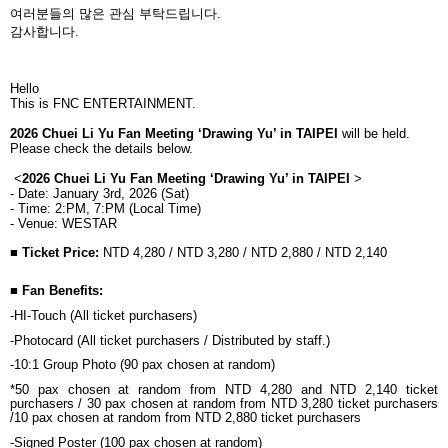
여러분들의 많은 관심 부탁드립니다
.
감사합니다
.
Hello
This is FNC ENTERTAINMENT.
2026 Chuei Li Yu Fan Meeting ‘Drawing Yu’ in TAIPEI
will be held.
Please check the details below.
<
2026 Chuei Li Yu Fan Meeting ‘Drawing Yu’ in TAIPEI
>
- Date: January 3rd, 2026 (Sat)
- Time: 2:PM, 7:PM (Local Time)
- Venue: WESTAR
■
Ticket Price:
NTD 4,280 / NTD 3,280 / NTD 2,880 / NTD 2,140
■
Fan Benefits:
-HI-Touch (All ticket purchasers)
-Photocard (All ticket purchasers / Distributed by staff.)
-10:1 Group Photo (90 pax chosen at random)
*50 pax chosen at random from NTD 4,280 and NTD 2,140 ticket
purchasers / 30 pax chosen at random from NTD 3,280 ticket purchasers
/10 pax chosen at random from NTD 2,880 ticket purchasers
-Signed Poster (100 pax chosen at random)