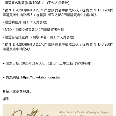
-
贈送簽名海報
(
抽取
100
名
/
由工作人員發放
)
*
從
NTD 4,280
和
NTD 2,140
門票購買者中抽取
65
人
/
從購買
NTD 3,280
門
票購買者中抽取
25
人
/
從購買
NTD 2,880
門票購買者中抽取
10
人
-
贈送明信片
(
由工作人員發放
)
* NTD 4,280
和
NTD 2,140
門票購買者全員
-
贈送簽名拍立得 （抽取
20
名
/
由工作人員發放
)
*
從
NTD 4,280
和
NTD 2,140
門票購買者中抽取
16
人
/
從購買
NTD 3,280
門
票購買者中抽取
4
人
■
開票日期
: 2025
年
11
月
30
日（週日）上午
11
點（當地時間）
■
購票網站
: https://ticket.ibon.com.tw/
希望大家多多關注。
謝謝 。