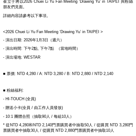
崔立于將以
2026 Chuei Li Yu Fan Meeting ‘Drawing Yu’ in TAIPEI
與粉絲
朋友們見面。
詳細內容請參考以下事項。
<2026 Chuei Li Yu Fan Meeting ‘Drawing Yu’ in TAIPEI >
-
演出日期
: 2026
年
1
月
3
日（週六）
-
演出時間
:
下午
2
點
,
下午
7
點
（當地時間）
-
演出場地
: WESTAR
■
票價
: NTD 4,280 / A: NTD 3,280 / B: NTD 2,880 / NTD 2,140
■
粉絲福利
:
- HI-TOUCH (
全員
)
-
贈送小卡
(
全員
/
由工作人員發放
)
- 10:1
團體合照（抽取
90
人
/
每組
10
人）
*
從
NTD 4,280
和
NTD 2,140
門票購買者中抽取
50
人
/
從購買
NTD 3,280
門
票購買者中抽取
30
人
/
從購買
NTD 2,880
門票購買者中抽取
10
人