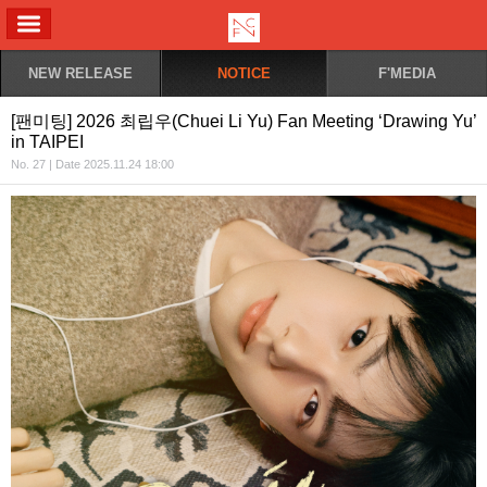
ALL MENU
NEW RELEASE
NOTICE
F'MEDIA
[팬미팅] 2026 최립우(Chuei Li Yu) Fan Meeting ‘Drawing Yu’
in TAIPEI
No. 27 | Date 2025.11.24 18:00