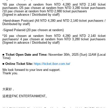
*65 pax chosen at random from NTD 4,280 and NTD 2,140 ticket
purchasers /25 pax chosen at random from NTD 3,280 ticket purchasers
/10 pax chosen at random from NTD 2,880 ticket purchasers
(Signed in advance / Distributed by staff)
-Hand-drawn Postcard (All NTD 4,280 and NTD 2,140 ticket purchasers /
Distributed by staff)
-Signed Polaroid (20 pax chosen at random)
*16 pax chosen at random from NTD 4,280 and NTD 2,140 ticket
purchasers/ 4 pax chosen at random from NTD 3,280 ticket purchasers
(Signed in advance / Distributed by staff)
■
Ticket Open Date and Time:
November 30th, 2025 (Sun) 11AM (Local
Time)
■
Online Ticket Site:
https://ticket.ibon.com.tw/
We look forward to your love and support.
Thank you.
大家好，
這裡是
FNC ENTERTAINMENT
。