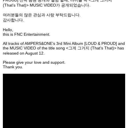
(That’s That)> MUSIC VIDEO
가
공개되었습니다
.
여러분들의
많은
관심과
사랑
부탁드립니다
.
감사합니다
.
Hello,
this is FNC Entertainment.
All tracks of AMPERS&ONE
’
s 3rd Mini Album [LOUD & PROUD] and
the MUSIC VIDEO of the title song <
그게 그거지
(That’s That)> has
released on August 12.
Please give your love and support.
Thank you.