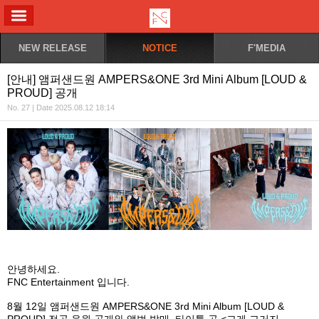
ALL MENU
NEW RELEASE
NOTICE
F'MEDIA
[안내] 앰퍼샌드원 AMPERS&ONE 3rd Mini Album [LOUD &
PROUD] 공개
No. 27 | Date 2025.08.12 18:14
안녕하세요
.
FNC Entertainment
입니다
.
8
월
12
일 앰퍼샌드원
AMPERS&ONE 3rd Mini Album [LOUD &
PROUD]
전곡 음원 공개와 앨범 발매
,
타이틀 곡
<
그게 그거지