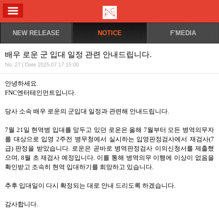
ALL MENU
NEW RELEASE
NOTICE
F'MEDIA
배우 로운 군 입대 일정 관련 안내드립니다.
No. 27 | Date 2025.07.17 15:00
안녕하세요
.
FNC
엔터테인먼트입니다
.
당사 소속 배우 로운의 군입대 일정과 관련해 안내드립니다
.
7
월
21
일 현역병 입대를 앞두고 있던 로운은 올해
7
월부터 모든 병역의무자
를 대상으로 입영
2
주전 병무청에서 실시하는 입영판정검사에서 재검사
(7
급
)
판정을 받았습니다
.
로운은 곧바로 병역판정검사 이의신청서를 제출했
으며
, 8
월 초 재검사 예정입니다
.
이를 통해 병역의무 이행에 이상이 없음을
확인받고 조속히 현역 입대하기를 희망하고 있습니다
.
추후 입대일이 다시 확정되는 대로 안내 드리도록 하겠습니다
.
감사합니다
.