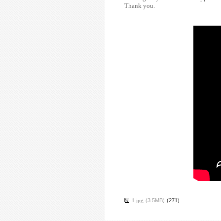
Thank you.
1.jpg
(3.5MB)
(271)