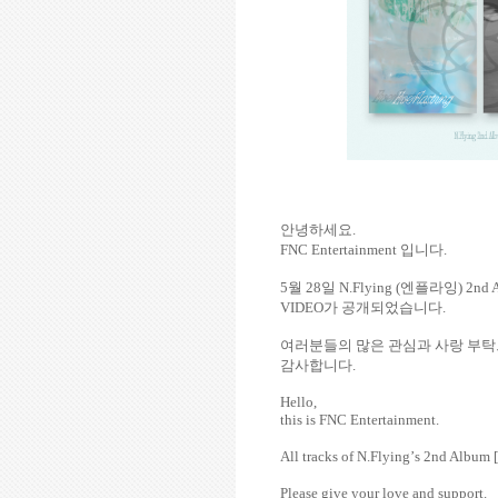
안녕하세요
.
FNC Entertainment
입니다
.
5
월
28
일
N.Flying (
엔플라잉
) 2nd 
VIDEO
가
공개되었습니다
.
여러분들의
많은
관심과
사랑
부탁
감사합니다
.
Hello,
this is FNC Entertainment.
All tracks of N.Flying
’
s 2nd Album [
Please give your love and support.