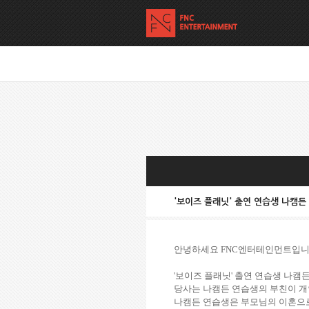
'보이즈 플래닛' 출연 연습생 나캠든
안녕하세요 FNC엔터테인먼트입니
'보이즈 플래닛' 출연 연습생 나캠
당사는 나캠든 연습생의 부친이 개
나캠든 연습생은 부모님의 이혼으로