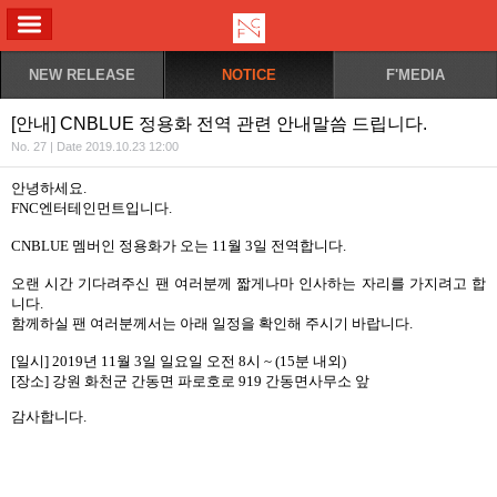
ALL MENU
NEW RELEASE
NOTICE
F'MEDIA
[안내] CNBLUE 정용화 전역 관련 안내말씀 드립니다.
No. 27 | Date 2019.10.23 12:00
안녕하세요
.
FNC
엔터테인먼트입니다
.
CNBLUE
멤버인 정용화가 오는
11
월
3
일 전역합니다
.
오랜 시간 기다려주신 팬 여러분께 짧게나마 인사하는 자리를 가지려고 합
니다
.
함께하실 팬 여러분께서는 아래 일정을 확인해 주시기 바랍니다
.
[
일시
] 2019
년
11
월
3
일 일요일 오전
8
시
~ (15
분 내외
)
[
장소
]
강원 화천군 간동면 파로호로
919
간동면사무소 앞
감사합니다
.