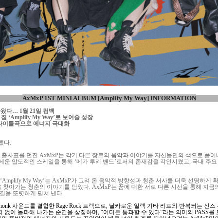
AxMxP 1ST MINI ALBUM [Amplify My Way] INFORMATION
아왔다… 1월 21일 컴백
 ‘Amplify My Way’로 보여줄 성장
블 타이틀곡으로 에너지 극대화
했다.
로 출사표를 던진 AxMxP는 각기 다른 장르의 음악과 이야기를 자신들만의 색으로 풀
 내세운 압도적인 스케일을 통해 ‘메가 루키 밴드’로서의 존재감을 각인시켰고, 국내 주
Amplify My Way’는 AxMxP가 그려 온 음악적 방향성과 청춘 서사를 더욱 선명하
 찾아가는 청춘의 이야기를 담았다. AxMxP는 꿈에 대한 서로 다른 시선을 통해 지금
길을 또렷하게 펼쳐 낸다.
re와 Phonk 사운드를 결합한 Rage Rock 트랙으로, 날카로운 일렉 기타 리프와 반복되는
 없이 돌파해 나가는 순간을 상징하며, “어디든 통과할 수 있다”라는 의미의 PASS를