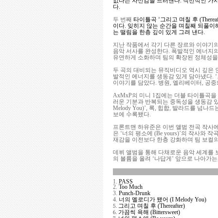
없다는 자신감을 드러낸다. 직선적인 가
다.
두 번째
타이틀곡 ‘그리고 며칠 후 (The
이다. 잊히지 않는 순간을 며칠째 되풀이
는 떨림을 한층 깊이 있게 그려 낸다.
지난 작품에서 각기 다른 장르와 이야기의
음악 서사를 완성한다. 폭발적인 에너지의 ‘P
유연하게 소화하며 팀의 확장된 정체성을 
두 곡의 대비되는 뮤직비디오 역시 깊은 
발적인 에너지를 생동감 있게 담아냈다. ‘그
이야기를 담았다. 병원, 엘리베이터, 공
AxMxP의 미니 1집에는 더블 타이틀곡을 
러운 기분과 반복되는 중독성을 생동감 있게 
Melody You)’, 록, 힙합, 발라드를 넘나
보에 수록됐다.
프론트맨 하유준은 이번 앨범 전곡
작사에
은 ‘너의 평소에 (Be yours)’의 작
재감을 이전보다 한층 강화하며 팀 보컬의
데뷔 앨범을 통해 다채로운 음악 세계를 보여 
의 볼륨을 올려 ‘나답게’ 앞으로 나아가는
1.
PASS
2.
Too Much
3.
Punch-Drunk
4.
너의 멜로디가 됐어 (I Melody You)
5.
그리고 며칠 후 (Thereafter)
6.
가끔씩 욕해 (Bittersweet)