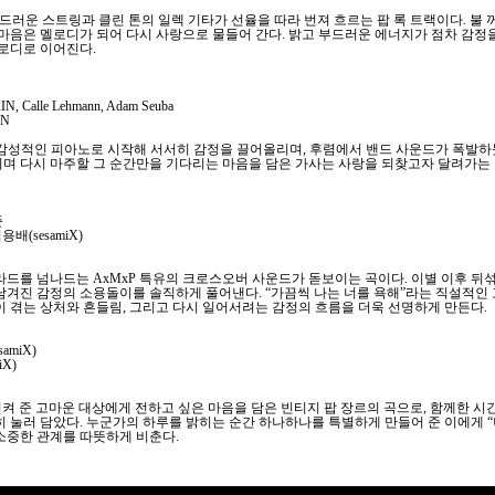
u)’는 부드러운 스트링과 클린 톤의 일렉 기타가 선율을 따라 번져 흐르는 팝 록 트랙이다. 
 마음은 멜로디가 되어 다시 사랑으로 물들어 간다. 밝고 부드러운 에너지가 점차 감정
멜로디로 이어진다.
N, Calle Lehmann, Adam Seuba
IN
er)’는 감성적인 피아노로 시작해 서서히 감정을 끌어올리며, 후렴에서 밴드 사운드가 폭발
며 다시 마주할 그 순간만을 기다리는 마음을 담은 가사는 사랑을 되찾고자 달려가는
준
용배(sesamiX)
, 힙합, 발라드를 넘나드는 AxMxP 특유의 크로스오버 사운드가 돋보이는 곡이다. 이별 이후
남겨진 감정의 소용돌이를 솔직하게 풀어낸다. “가끔씩 나는 너를 욕해”라는 직설적인
이 겪는 상처와 흔들림, 그리고 다시 일어서려는 감정의 흐름을 더욱 선명하게 만든다.
amiX)
X)
 곁을 지켜 준 고마운 대상에게 전하고 싶은 마음을 담은 빈티지 팝 장르의 곡으로, 함께한 
히 눌러 담았다. 누군가의 하루를 밝히는 순간 하나하나를 특별하게 만들어 준 이에게 
소중한 관계를 따뜻하게 비춘다.