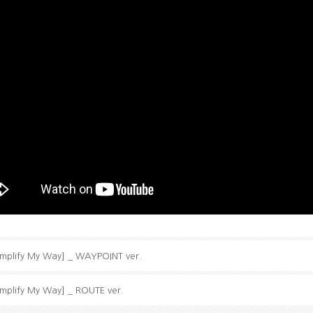
mplify My Way] _ WAYPOINT ver.
mplify My Way] _ ROUTE ver.