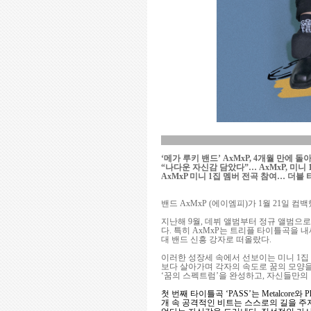
‘메가 루키 밴드’ AxMxP, 4개월 만에 돌
“나다운 자신감 담았다”… AxMxP, 미니 1집
AxMxP 미니 1집 멤버 전곡 참여… 더
밴드 AxMxP (에이엠피)가 1월 21일 컴백
지난해 9월, 데뷔 앨범부터 정규 앨범으
다. 특히 AxMxP는 트리플 타이틀곡을
대 밴드 신흥 강자로 떠올랐다.
이러한 성장세 속에서 선보이는 미니 1집 ‘
보다 살아가며 각자의 속도로 꿈의 모양을
‘꿈의 스펙트럼’을 완성하고, 자신들만의 
첫 번째 타이틀곡 ‘PASS’는 Metalco
개 속 공격적인 비트는 스스로의 길을 주저