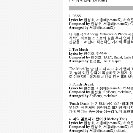
7.
너의 평소에 (Be yours)
1. PASS
Lyrics by
한성호, 서용배(sesamiX), 하유
Composed by
한성호, 서용배(sesamiX), Call
Arranged by
서용배(sesamiX)
타이틀곡 ‘PASS’는 Metalcore와 P
격적인 비트는 스스로의 길을 주저 없이 돌
신감을 드러낸다. 직선적인 가사와 폭발적
2.
Too Much
Lyrics by
한성호, 하유준
Composed by
한성호, TAEY, Rapid, Calle L
Arranged by
한성호, TAEY, Rapid
‘Too Much’는 날 선 기타 리프 위
고, 쌓여 있던 압력이 폭발하듯 거칠게 
로 이어지며, 평가와 시선을 전부 흘려보
3.
Punch-Drunk
Lyrics by
한성호, 서용배(sesamiX), 하유
Composed by
한성호, SlyBerry, rockchain,
Arranged by
SlyBerry, rockchain
‘Punch-Drunk’는 기타와 베이스가
우러져 곡 전체에 청량하고 활기찬 에너지
과 반복되는 중독성을 생동감 있게 표현했
4.
너의 멜로디가 됐어 (I Melody You)
Lyrics by
한성호, 서용배(sesamiX), 하유준, C
Composed by
한성호, 서용배(sesamiX), chic
Arranged by
서용배(sesamiX), chicok