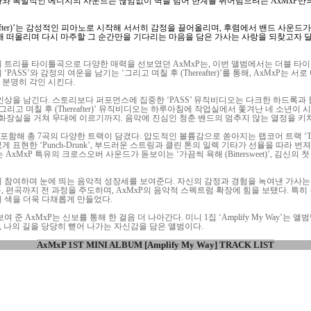
사와 폭발적인 에너지의 사운드는 끊임없이 벽을 넘어 한계를 뛰어넘으려는 AxMxP만
reafter)’는 감성적인 피아노로 시작해 서서히 감정을 끌어올리며, 후렴에서 밴드 사운드
해 떠올리며 다시 마주할 그 순간만을 기다리는 마음을 담은 가사는 사랑을 되찾고자 
 트리플 타이틀곡으로 다양한 매력을 선보였던 AxMxP는, 이번 앨범에서는 더블 타
ASS’와 감정의 여운을 남기는 ‘그리고 며칠 후 (Thereafter)’를 통해, AxMxP는
분명히 각인 시킨다.
인상을 남긴다. 스토리보다 퍼포먼스에 집중한 ‘PASS’ 뮤직비디오는 다크한 하드록과
리고 며칠 후 (Thereafter)’ 뮤직비디오는 하루아침에 작업실에서 쫓겨난 네 소년이
중화장실을 거쳐 무대에 이르기까지. 음악에 진심인 청춘 밴드의 멈추지 않는 열정을 키치
포함해 총 7곡의 다양한 트랙이 담겼다. 압도적인 볼륨감으로 쏟아지는 랩코어 트랙 ‘Too
표현한 ‘Punch-Drunk’, 부드러운 스트링과 클린 톤의 일렉 기타가 선율을 따라 번져 
드는 AxMxP 특유의 크로스오버 사운드가 돋보이는 ‘가끔씩 욕해 (Bittersweet)’, 김신의 첫 
 참여하며 눈에 띄는 음악적 성장세를 보여준다. 자신의 감정과 경험을 녹여낸 가사는
사와 작곡, 편곡까지 전 과정을 주도하며, AxMxP의 음악적 스펙트럼 확장에 힘을 보탰다. 
 색을 더욱 다채롭게 만들었다.
준 AxMxP는 신보를 통해 한 걸음 더 나아간다. 미니 1집 ‘Amplify My Way’는
, 나의 길을 당당히 뻗어 나가는 자신감을 담은 앨범이다.
AxMxP 1ST MINI ALBUM [Amplify My Way] TRACK LIST