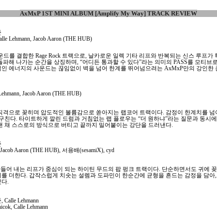
AxMxP 1ST MINI ALBUM [Amplify My Way] TRACK REVIEW
준
e Lehmann, Jacob Aaron (THE HUB)
honk 사운드를 결합한 Rage Rock 트랙으로, 날카로운 일렉 기타 리프와 반복되는 신스 루
파해 나가는 순간을 상징하며, “어디든 통과할 수 있다”라는 의미의 PASS를 모티브로
인 에너지의 사운드는 끊임없이 벽을 넘어 한계를 뛰어넘으려는 AxMxP만의 강인한
ehmann, Jacob Aaron (THE HUB)
에 랩이 직격으로 꽂히며 압도적인 볼륨감으로 쏟아지는 랩코어 트랙이다. 감정이 한계치를
솟구친다. 타이트하게 깔린 드럼과 거침없는 랩 플로우는 “더 원하냐”라는 질문과 동시
낸 채 스스로의 방식으로 버티고 끝까지 밀어붙이는 강단을 드러낸다.
준
 Jacob Aaron (THE HUB), 서용배(sesamiX), cyd
 함께 만들어 내는 리프가 중심이 되는 하이틴 무드의 팝 펑크 트랙이다. 단순하면서도 귀에
를 더한다. 갑작스럽게 치솟는 설렘과 도파민이 한순간에 균형을 흔드는 감정을 담아,
다.
alle Lehmann
ok, Calle Lehmann