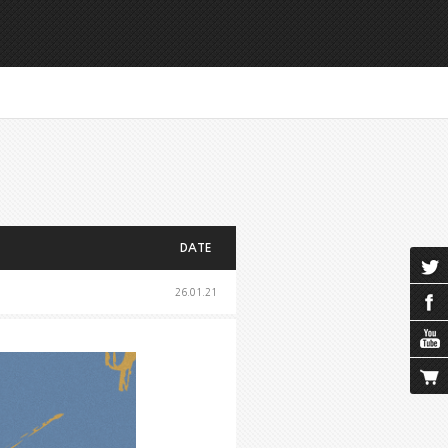
DATE
26.01.21