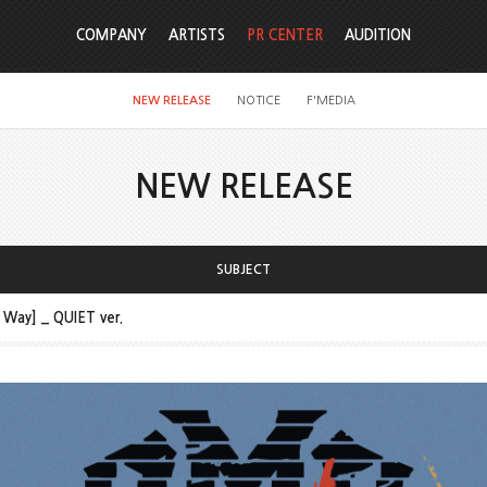
COMPANY
ARTISTS
PR CENTER
AUDITION
NEW RELEASE
NOTICE
F'MEDIA
NEW RELEASE
SUBJECT
 Way] _ QUIET ver.