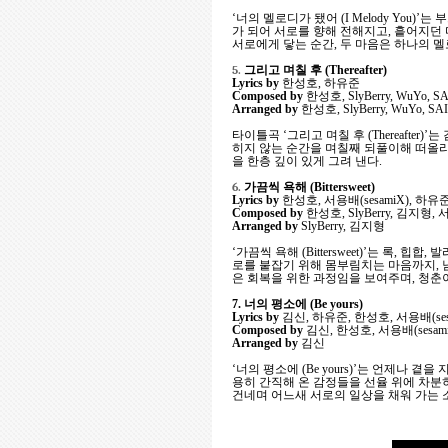
‘너의 멜로디가 됐어 (I Melody Yo
가 되어 서로를 향해 전해지고, 흩어지던
서로에게 닿는 순간, 두 마음은 하나의 
5.
그리고 며칠 후 (Thereafter)
Lyrics by
한성호, 하유준
Composed by
한성호, SlyBerry, WuYo, SAI
Arranged by
한성호, SlyBerry, WuYo, SA
타이틀곡 ‘그리고 며칠 후 (Thereaft
히지 않는 순간을 며칠째 되풀이해 떠올리
을 한층 깊이 있게 그려 낸다.
6.
가끔씩 욕해 (Bittersweet)
Lyrics by
한성호, 서용배(sesamiX), 하유
Composed by
한성호, SlyBerry, 김지형, 서
Arranged by
SlyBerry, 김지형
‘가끔씩 욕해 (Bittersweet)’는 록
로를 붙잡기 위해 몸부림치는 마음까지, 
은 회복을 위한 과정임을 보여주며, 청춘
7. 너의 평소에 (Be yours)
Lyrics by
김신, 하유준, 한성호, 서용배(ses
Composed by
김신, 한성호, 서용배(sesami
Arranged by
김신
‘너의 평소에 (Be yours)’는 언제나
용히 간직해 온 감정들을 선율 위에 차분
건네며 어느새 서로의 일상을 채워 가는 