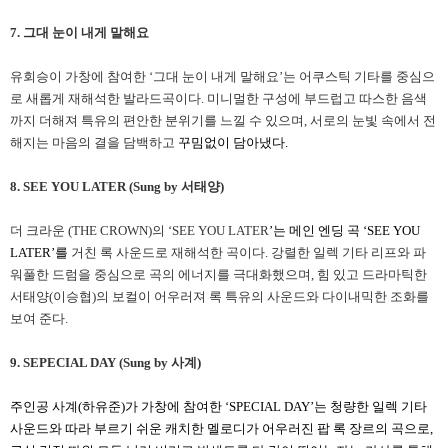
7.
그대 눈이 내게 말해요
유회승이 가창에 참여한 ‘그대 눈이 내게 말해요’는 어쿠스틱 기타를 중심으
로 새롭게 재해석한 발라드곡이다. 미니멀한 구성에 부드럽고 따스한 음색
까지 더해져 특유의 편안한 분위기를 느낄 수 있으며, 서로의 눈빛 속에서 전
해지는 마음의 결을 담백하고
꾸밈없이 담아냈다.
8. SEE YOU LATER (Sung by
서태양)
더 크라운 (THE CROWN)의 ‘SEE YOU LATER
’
는 메인 엔딩 곡 ‘SEE YOU
LATER’를
거친 록 사운드로 재해석한 곡이다. 강렬한 일렉 기타 리프와 파
워풀한 드럼을 중심으로 곡의 에너지를 극대화했으며, 힘 있고 드라마틱한
서태양(이승협)의 보컬이 어우러져 록 특유의 사운드와 다이내믹한 조화를
보여 준다.
9. SEPECIAL DAY (Sung by
사계)
주인공 사계(하유준)가 가창에 참여한 ‘SPECIAL DAY’는 청량한 일렉 기타
사운드와 따라 부르기 쉬운 캐치한 멜로디가 어우러진 팝 록 장르의 곡으로,