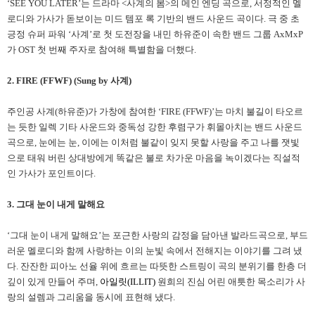
‘SEE YOU LATER’는 드라마 <사계의 봄>의 메인 엔딩 곡으로, 서정적인 멜
로디와 가사가 돋보이는 미드 템포 록 기반의 밴드 사운드 곡이다. 극 중 초
긍정 슈퍼 파워 ‘사계’로 첫 도전장을 내민 하유준이 속한 밴드 그룹 AxMxP
가 OST 첫 번째 주자로 참여해 특별함을 더했다.
2. FIRE (FFWF) (Sung by 사계)
주인공 사계(하유준)가 가창에 참여한 ‘FIRE (FFWF)’는 마치 불길이 타오르
는 듯한 일렉 기타 사운드와 중독성 강한 후렴구가 휘몰아치는 밴드 사운드
곡으로, 눈에는 눈, 이에는 이처럼 불같이 잊지 못할 사랑을 주고 나를 잿빛
으로 태워 버린 상대방에게 똑같은 불로 차가운 마음을 녹이겠다는 직설적
인 가사가 포인트이다.
3. 그대 눈이 내게 말해요
‘그대 눈이 내게 말해요’는 포근한 사랑의 감정을 담아낸 발라드곡으로, 부드
러운 멜로디와 함께 사랑하는 이의 눈빛 속에서 전해지는 이야기를 그려 냈
다. 잔잔한 피아노 선율 위에 흐르는 따뜻한 스트링이 곡의 분위기를 한층 더
깊이 있게 만들어 주며,
아일릿(ILLIT)
원희의 진심 어린 애틋한 목소리가 사
랑의 설렘과 그리움을 동시에 표현해 냈다.