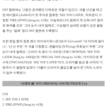
OST 합본에는 그동안 공개됐던 다채로운 곡들이 담긴다. 괴물 신인을 예고
한 에이엠피 (AxMxP)가 첫 주자로 합류한 ‘SEE YOU LATER’, 하유준이 가
창한 ‘FIRE (FFWF) (Sung by 사계)’, 아일릿(ILLIT) 원희의 첫 단독 OST 참여
로 화제를 모은 ‘그대 눈이 내게 말해요’, 이승협의 섬세한 보컬이 깊은 울림
을 주는 ‘말해’ 등이 OST 합본에 수록됐다.
또한 한일 합작 청춘 밴드 하이파이유니콘 (Hi-Fi Un!corn)이 ‘내 머리에 열이
나’, ‘난 넌 우린’ 두 곡을 가창했고, 엔플라잉 (N.Flying) 유회승이 부른 ‘그대
눈이 내게 말해요’, 드라마 속 밴드 더 크라운 (THE CROWN)의 ‘SEE YOU
LATER (Sung by 서태양)’와 ‘SPECIAL DAY (Sung by 사계)’, 마지막으로 투
사계 (TWO SAGYE)의 ‘SEE YOU LATER’까지, 드라마를 빛낸 총 10곡의 가
창곡이 이 앨범에 담겼다. 더불어 드라마의 몰입도를 높여 준 5곡의 스코어
가 일부 수록된다.
‘
사계의 봄’ OST ORIGINAL SOUND TRACK List
CD1
1. SEE YOU LATER
2. FIRE (FFWF) (Sung by 사계)