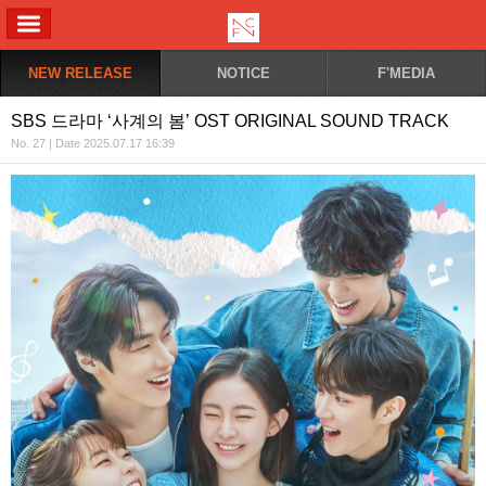
ALL MENU
NEW RELEASE
NOTICE
F'MEDIA
SBS 드라마 ‘사계의 봄’ OST ORIGINAL SOUND TRACK
No. 27 | Date 2025.07.17 16:39