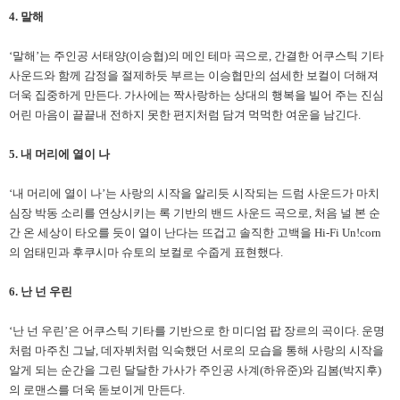
4. 말해
‘말해’는 주인공 서태양(이승협)의 메인 테마 곡으로, 간결한 어쿠스틱 기타
사운드와 함께 감정을 절제하듯 부르는 이승협만의 섬세한 보컬이 더해져
더욱 집중하게 만든다. 가사에는 짝사랑하는 상대의 행복을 빌어 주는 진심
어린 마음이 끝끝내 전하지 못한 편지처럼 담겨 먹먹한 여운을 남긴다.
5. 내 머리에 열이 나
‘내 머리에 열이 나’는 사랑의 시작을 알리듯 시작되는 드럼 사운드가 마치
심장 박동 소리를 연상시키는 록 기반의 밴드 사운드 곡으로, 처음 널 본 순
간 온 세상이 타오를 듯이 열이 난다는 뜨겁고 솔직한 고백을 Hi-Fi Un!corn
의 엄태민과 후쿠시마 슈토의 보컬로 수줍게 표현했다.
6.
난 넌 우린
‘난 넌 우린’은 어쿠스틱 기타를 기반으로 한 미디엄 팝 장르의 곡이다. 운명
처럼 마주친 그날, 데자뷔처럼 익숙했던 서로의 모습을 통해 사랑의 시작을
알게 되는 순간을 그린 달달한 가사가 주인공 사계(하유준)와 김봄(박지후)
의 로맨스를 더욱 돋보이게 만든다.