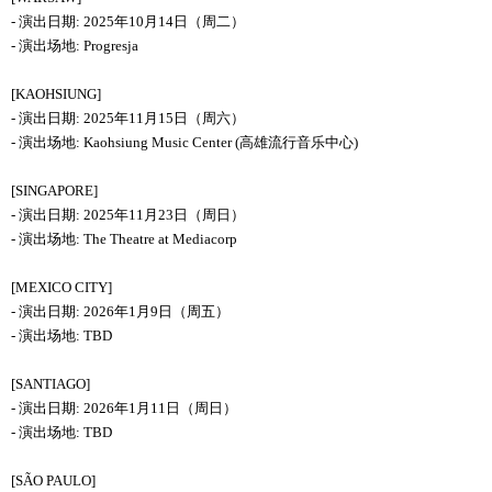
-
演出日期
:
2025
年
10
月
14
日（
周
二）
-
演出场地
:
Progresja
[KAOHSIUNG]
-
演出日期
:
2025
年
11
月
15
日（
周
六）
-
演出场地
:
Kaohsiung Music Center
(
高雄流行音
乐
中心
)
[SINGAPORE]
-
演出日期
:
2025
年
11
月
23
日（
周
日）
-
演出场地
:
The Theatre at Mediacorp
[MEXICO CITY]
-
演出日期
:
2026
年
1
月
9
日（
周
五）
-
演出场地
:
TBD
[SANTIAGO]
-
演出日期
:
2026
年
1
月
11
日（
周
日）
-
演出场地
:
TBD
[SÃO PAULO]