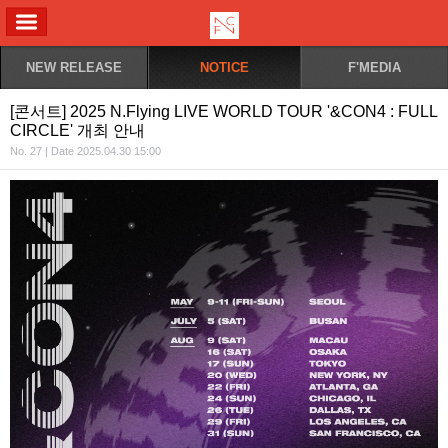
ALL MENU
NEW RELEASE
NOTICE
F'MEDIA
[콘서트] 2025 N.Flying LIVE WORLD TOUR '&CON4 : FULL
CIRCLE' 개최 안내
No. 27 | Date 2025.04.30 15:00