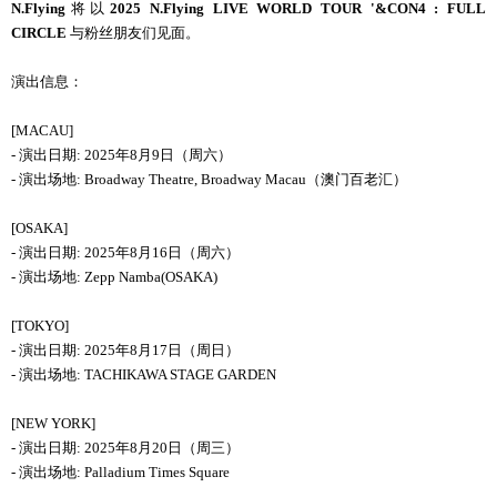
N.Flying
将
以
2025 N.Flying LIVE WORLD TOUR '&CON4 : FULL
CIRCLE
与
粉
丝
朋友
们见
面。
演出信息：
[MACAU]
-
演出日期
:
2025
年8月9日（
周
六）
-
演出场地
: Broadway Theatre, Broadway Macau
（
澳
门
百老
汇
）
[OSAKA]
-
演出日期
:
2025
年
8
月
16
日（
周
六
）
-
演出场地
:
Zepp Namba
(OSAKA)
[TOKYO]
-
演出日期
:
2025
年
8
月
17
日（
周
日）
-
演出场地
:
TACHIKAWA STAGE GARDEN
[NEW YORK]
-
演出日期
:
2025
年
8
月
20
日（
周
三）
-
演出场地
:
Palladium Times Square