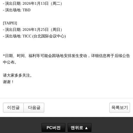
-
演出日期
:
2026
年
1
月
13
日（
周
二）
-
演出场地
:
TBD
[TAIPEI]
-
演出日期
:
2026
年
1
月
25
日（
周
日）
-
演出场地
:
TICC (
台北
国际会议
中心
)
*
日期、时间、福利等可能会
因场地安排发生变动，详细信息将于后续公告
中公布。
请大家多多关注。
谢谢！
이전글
다음글
목록보기
PC버전
맨위로 ▲