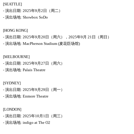
[SEATTLE]
-
演出日期
:
2025
年
9
月
2
日（
周
二）
-
演出场地
:
Showbox SoDo
[HONG KONG]
-
演出日期
:
2025
年
9
月
20
日
（周六），
2025
年
9
月
21
日（
周
日）
-
演出场地
:
MacPherson Stadium
(
麦
花臣
场馆
)
[MELBOURNE]
-
演出日期
:
2025
年9月27日（
周
六）
-
演出场地
:
Palais Theatre
[SYDNEY]
-
演出日期
:
2025
年9月29日（
周
一）
-
演出场地
:
Enmore Theatre
[LONDON]
-
演出日期
:
2025
年
10
月
1
日（
周
三）
-
演出场地
:
indigo at The O2