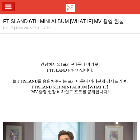
ALL MENU
FTISLAND 6TH MINI ALBUM [WHAT IF] MV 촬영 현장
No. 27 | Date 2018.07.31 17:18
!
~
!
안녕하세요
프리
마돈나
여러분
FTISLAND
.
담당자입니다
FTISLAND
,
늘
를
응원해주시는
프리마돈나
여러분게
감사드리며
FTISLAND 6TH MINI ALBUM [WHAT IF]
MV
!
촬영
현장
비하인드
포토를
공개합니다