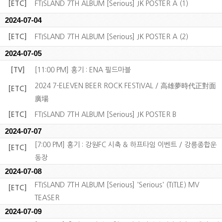
[ETC]
FTISLAND 7TH ALBUM [Serious] JK POSTER A (1)
2024-07-04
[ETC]
FTISLAND 7TH ALBUM [Serious] JK POSTER A (2)
2024-07-05
[TV]
[11:00 PM] 홍기 : ENA 필드마블
2024 7-ELEVEN BEER ROCK FESTIVAL / 高雄夢時代正對面
[ETC]
廣場
[ETC]
FTISLAND 7TH ALBUM [Serious] JK POSTER B
2024-07-07
[7:00 PM] 홍기 : 강원FC 시축 & 하프타임 이벤트 / 강릉종합운
[ETC]
동장
2024-07-08
FTISLAND 7TH ALBUM [Serious] 'Serious' (TITLE) MV
[ETC]
TEASER
2024-07-09