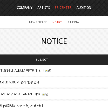
COMPANY
ARTISTS
PR CENTER
AUDITION
NEW RELEASE
NOTICE
F'MEDIA
NOTICE
SUBJECT
ST SINGLE ALBUM 예약판매 안내
 SINGLE ALBUM 공개 일정 안내
FANTASY ASIA FAN MEETING
화 [임금님의 사건수첩] 개봉 안내