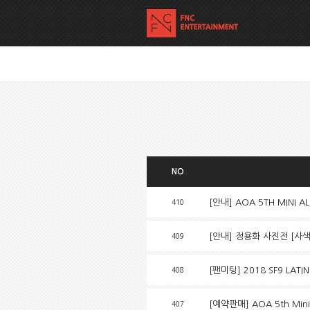
NO
[안내] AOA 5TH MINI A
410
[안내] 정용화 사진전 [사색
409
[팬미팅] 2018 SF9 LATI
408
[예약판매] AOA 5th Mini
407