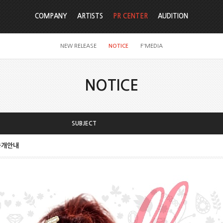
COMPANY
ARTISTS
PR CENTER
AUDITION
NEW RELEASE
NOTICE
F'MEDIA
NOTICE
SUBJECT
L 공개안내