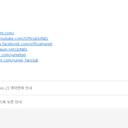
ent.com/
outube.com/OfficialJUNIEL
.facebook.com/officialjuniel
daum.net/JUNIEL
r.com/junielism
ter.com/juniel_fanclub
C No.2] 예약판매 안내
스북 오픈 안내