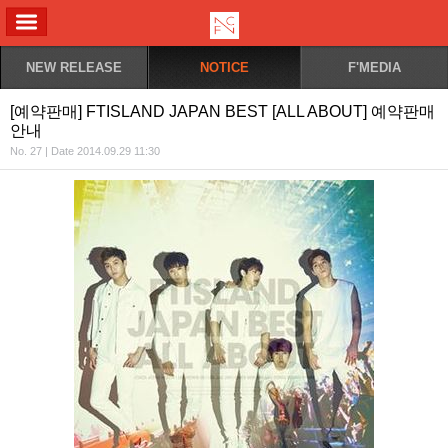
ALL MENU
NEW RELEASE
NOTICE
F'MEDIA
[예약판매] FTISLAND JAPAN BEST [ALL ABOUT] 예약판매
안내
No. 27 | Date 2014.09.29 11:30