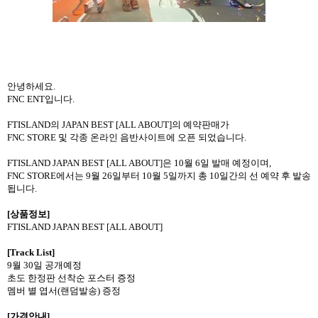
안녕하세요
.
FNC ENT
입니다
.
FTISLAND
의
JAPAN BEST [ALL ABOUT]
의 예약판매가
FNC STORE
및 각종 온라인 음반사이트에 오픈 되었습니다
.
FTISLAND JAPAN BEST [ALL ABOUT]
은
10
월
6
일 발매 예정이며
,
FNC STORE
에서는
9
월
26
일부터
10
월
5
일까지 총
10
일간의 선 예약 후 발송
됩니다
.
[
상품정보
]
FTISLAND JAPAN BEST [ALL ABOUT]
[Track List]
9
월
30
일 공개예정
초도 한정판 선착순 포스터 증정
멤버 별 엽서
(
랜덤발송
)
증정
[
가격안내
]