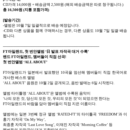
CD
가격
14,000
원
+
배송금액
2,500
원
(
해외 배송금액은 따로 청구됩니다
.)
총
16,500
원
(
지통 포함가격
)
[
발송기간
]
-
앨범은
10
월
7
일 일괄적으로 배송 예정입니다
.
-CD
와 다른 상품을 함께 구매하시는 경우
,
다른 상품도
10
월
7
일 일괄 배송
됩니다
.
-----------------------------------------------------------------------------------
FT
아일랜드
,
첫 번안앨범
‘
日
발표 자작곡 대거 수록
’
밴드
FT
아일랜드
,
멤버들이 직접 선곡
!
첫 번안앨범
‘ALL ABOUT’
FT
아일랜드가 일본에서 발표했던
10
곡을 엄선해 멤버들이 직접 한국어로
개사한 베스트 앨범
‘ALL ABOUT’
음원은
10
월
2
일 공개되고
,
음반 발매는
6
일 시작된다
.
앨범 타이틀명
‘ALL ABOUT’
은 앨범에 수록된 음악이
‘
나의 모든 것
,
당신의 모든 것
,
우리의 모든 것
’
이 되었으면 한다는
FT
아일랜드의 바람을 담아 멤버들이 직접 지은 이름이다
.
앨범에는 일본
3
번째 정규 앨범
‘RATED-FT’
의 타이틀곡
‘FREEDOM’
과 이
홍기 자작곡
‘On My Way’,
최종훈 자작곡
‘Last Love Song’,
이재진 자작곡
‘Morning Coffee’
등
멤버들의 자작곡이 대거 포함되어 있다
.